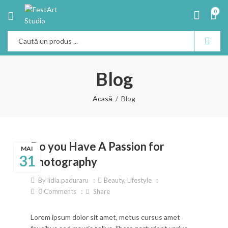
0
Blog
Acasă
Blog
Do you Have A Passion for
MAI
31
Photography
By
lidia.paduraru
Beauty
,
Lifestyle
0
Comments
Share
Lorem ipsum dolor sit amet, metus cursus amet