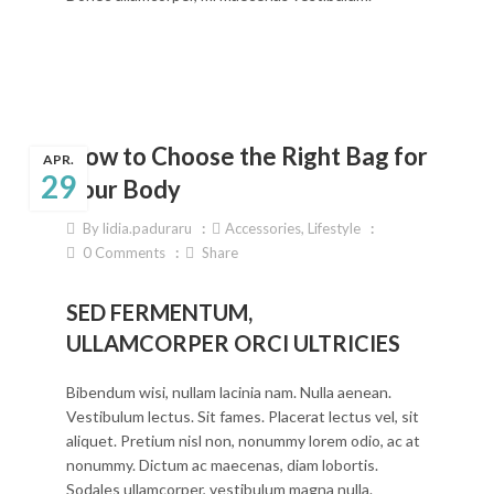
How to Choose the Right Bag for
APR.
29
Your Body
By
lidia.paduraru
Accessories
,
Lifestyle
0
Comments
Share
SED FERMENTUM,
ULLAMCORPER ORCI ULTRICIES
Bibendum wisi, nullam lacinia nam. Nulla aenean.
Vestibulum lectus. Sit fames. Placerat lectus vel, sit
aliquet. Pretium nisl non, nonummy lorem odio, ac at
nonummy. Dictum ac maecenas, diam lobortis.
Sodales ullamcorper, vestibulum magna nulla.