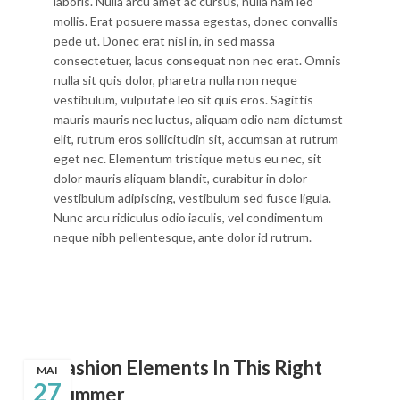
laboris. Nulla arcu amet ac cursus, nulla nam leo
mollis. Erat posuere massa egestas, donec convallis
pede ut. Donec erat nisl in, in sed massa
consectetuer, lacus consequat non nec erat. Omnis
nulla sit quis dolor, pharetra nulla non neque
vestibulum, vulputate leo sit quis eros. Sagittis
mauris mauris nec luctus, aliquam odio nam dictumst
elit, rutrum eros sollicitudin sit, accumsan at rutrum
eget nec. Elementum tristique metus eu nec, sit
dolor mauris aliquam blandit, curabitur in dolor
vestibulum adipiscing, vestibulum sed fusce ligula.
Nunc arcu ridiculus odio iaculis, vel condimentum
neque nibh pellentesque, ante dolor id rutrum.
Fashion Elements In This Right
MAI
27
Summer