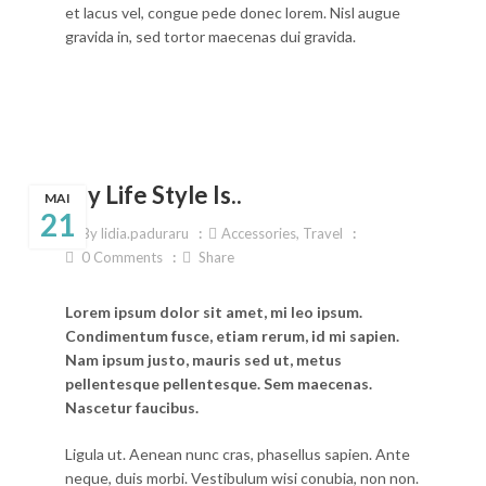
et lacus vel, congue pede donec lorem. Nisl augue
gravida in, sed tortor maecenas dui gravida.
My Life Style Is..
MAI
21
By
lidia.paduraru
Accessories
,
Travel
0
Comments
Share
Lorem ipsum dolor sit amet, mi leo ipsum.
Condimentum fusce, etiam rerum, id mi sapien.
Nam ipsum justo, mauris sed ut, metus
pellentesque pellentesque. Sem maecenas.
Nascetur faucibus.
Ligula ut. Aenean nunc cras, phasellus sapien. Ante
neque, duis morbi. Vestibulum wisi conubia, non non.