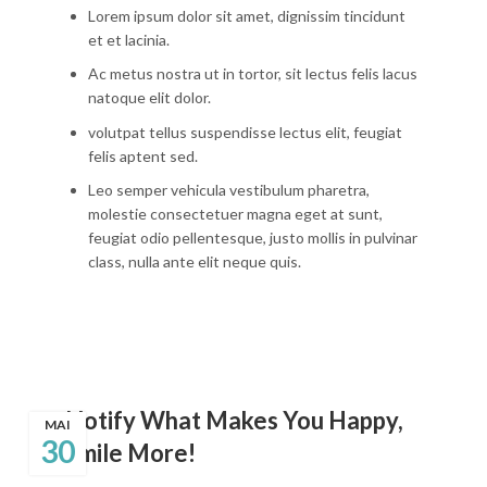
Lorem ipsum dolor sit amet, dignissim tincidunt
et et lacinia.
Ac metus nostra ut in tortor, sit lectus felis lacus
natoque elit dolor.
volutpat tellus suspendisse lectus elit, feugiat
felis aptent sed.
Leo semper vehicula vestibulum pharetra,
molestie consectetuer magna eget at sunt,
feugiat odio pellentesque, justo mollis in pulvinar
class, nulla ante elit neque quis.
Notify What Makes You Happy,
MAI
30
Smile More!