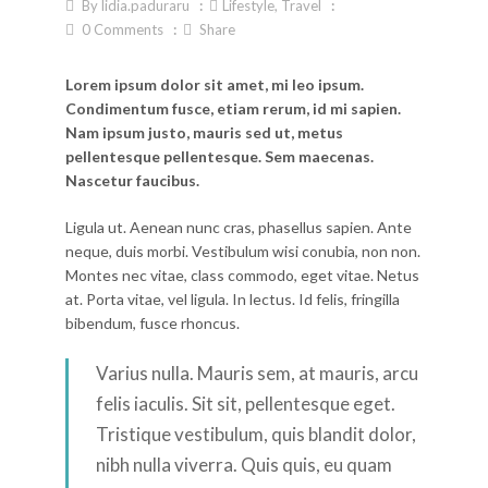
By
lidia.paduraru
Lifestyle
,
Travel
0
Comments
Share
Lorem ipsum dolor sit amet, mi leo ipsum.
Condimentum fusce, etiam rerum, id mi sapien.
Nam ipsum justo, mauris sed ut, metus
pellentesque pellentesque. Sem maecenas.
Nascetur faucibus.
Ligula ut. Aenean nunc cras, phasellus sapien. Ante
neque, duis morbi. Vestibulum wisi conubia, non non.
Montes nec vitae, class commodo, eget vitae. Netus
at. Porta vitae, vel ligula. In lectus. Id felis, fringilla
bibendum, fusce rhoncus.
Varius nulla. Mauris sem, at mauris, arcu
felis iaculis. Sit sit, pellentesque eget.
Tristique vestibulum, quis blandit dolor,
nibh nulla viverra. Quis quis, eu quam