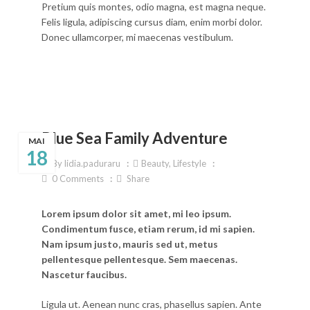
Pretium quis montes, odio magna, est magna neque.
Felis ligula, adipiscing cursus diam, enim morbi dolor.
Donec ullamcorper, mi maecenas vestibulum.
Blue Sea Family Adventure
MAI
18
By
lidia.paduraru
Beauty
,
Lifestyle
0
Comments
Share
Lorem ipsum dolor sit amet, mi leo ipsum.
Condimentum fusce, etiam rerum, id mi sapien.
Nam ipsum justo, mauris sed ut, metus
pellentesque pellentesque. Sem maecenas.
Nascetur faucibus.
Ligula ut. Aenean nunc cras, phasellus sapien. Ante