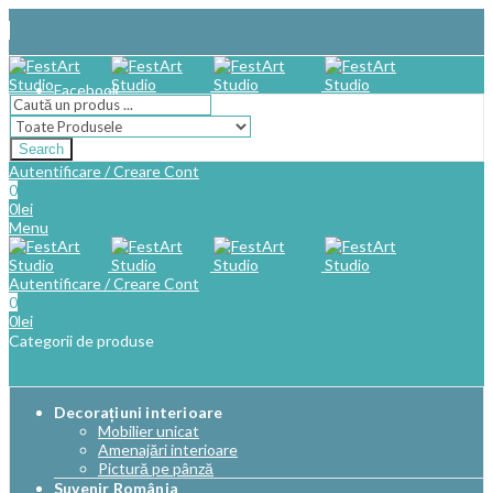
Facebook
Search
Autentificare / Creare Cont
0
0
lei
Menu
Autentificare / Creare Cont
0
0
lei
Categorii de produse
Decorațiuni interioare
Mobilier unicat
Amenajări interioare
Pictură pe pânză
Suvenir România