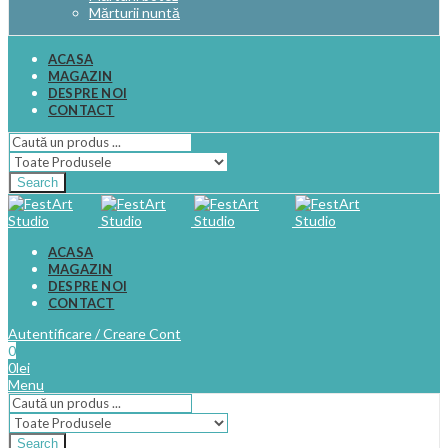
Mărturii nuntă
ACASA
MAGAZIN
DESPRE NOI
CONTACT
Search
ACASA
MAGAZIN
DESPRE NOI
CONTACT
Autentificare / Creare Cont
0
0
lei
Menu
Search