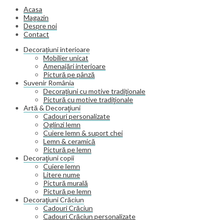
Acasa
Magazin
Despre noi
Contact
Decorațiuni interioare
Mobilier unicat
Amenajări interioare
Pictură pe pânză
Suvenir România
Decoraţiuni cu motive tradiţionale
Pictură cu motive tradiţionale
Artă & Decoraţiuni
Cadouri personalizate
Oglinzi lemn
Cuiere lemn & suport chei
Lemn & ceramică
Pictură pe lemn
Decoraţiuni copii
Cuiere lemn
Litere nume
Pictură murală
Pictură pe lemn
Decoraţiuni Crăciun
Cadouri Crăciun
Cadouri Crăciun personalizate