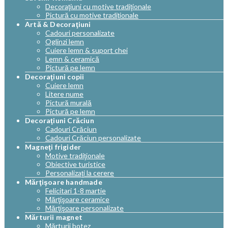
Decoraţiuni cu motive tradiţionale
Pictură cu motive tradiţionale
Artă & Decoraţiuni
Cadouri personalizate
Oglinzi lemn
Cuiere lemn & suport chei
Lemn & ceramică
Pictură pe lemn
Decoraţiuni copii
Cuiere lemn
Litere nume
Pictură murală
Pictură pe lemn
Decoraţiuni Crăciun
Cadouri Crăciun
Cadouri Crăciun personalizate
Magneţi frigider
Motive tradiţionale
Obiective turistice
Personalizaţi la cerere
Mărţişoare handmade
Felicitari 1-8 martie
Mărţişoare ceramice
Mărţişoare personalizate
Mărturii magnet
Mărturii botez