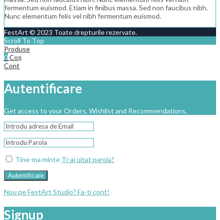
fermentum euismod. Etiam in finibus massa. Sed non faucibus nibh.
Nunc elementum felis vel nibh fermentum euismod.
FestArt © 2023 Toate drepturile rezervate.
Scroll To Top
Produse
0
Coș
Cont
Autentificare
Get access to your Orders, Wishlist and Recommendations.
Tine-ma minte
Ti-ai uitat parola?
Autentificare
Nou pe FestArt Studio? Fa-ti cont!
Signup