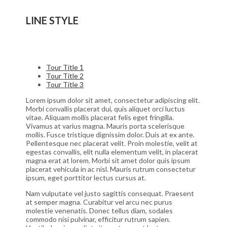
LINE STYLE
Tour Title 1
Tour Title 2
Tour Title 3
Lorem ipsum dolor sit amet, consectetur adipiscing elit.
Morbi convallis placerat dui, quis aliquet orci luctus
vitae. Aliquam mollis placerat felis eget fringilla.
Vivamus at varius magna. Mauris porta scelerisque
mollis. Fusce tristique dignissim dolor. Duis at ex ante.
Pellentesque nec placerat velit. Proin molestie, velit at
egestas convallis, elit nulla elementum velit, in placerat
magna erat at lorem. Morbi sit amet dolor quis ipsum
placerat vehicula in ac nisl. Mauris rutrum consectetur
ipsum, eget porttitor lectus cursus at.
Nam vulputate vel justo sagittis consequat. Praesent
at semper magna. Curabitur vel arcu nec purus
molestie venenatis. Donec tellus diam, sodales
commodo nisi pulvinar, efficitur rutrum sapien.