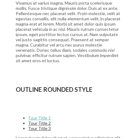
Vivamus at varius magna. Mauris porta scelerisque
mollis. Fusce tristique dignissim dolor. Duis at ex ante.
Pellentesque nec placerat velit. Proin molestie, velit at
egestas convallis, elit nulla elementum velit, in placerat
magna erat at lorem. Morbi sit amet dolor quis ipsum
placerat vehicula in ac nisl. Mauris rutrum consectetur
ipsum, eget porttitor lectus cursus at. Nam vulputate
vel justo sagittis consequat. Praesent at semper
magna. Curabitur vel arcu nec purus molestie
venenatis. Donec tellus diam, sodales commodo nisi
pulvinar, efficitur rutrum sapien. Vestibulum imperdiet
sit amet eros et luctus.
OUTLINE ROUNDED STYLE
Tour Title 1
Tour Title 2
Tour Title 3
Lorem ipsum dolor sit amet, consectetur adipiscing elit.