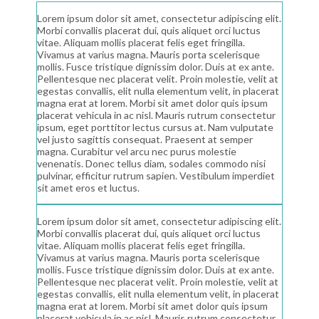
Lorem ipsum dolor sit amet, consectetur adipiscing elit.
Morbi convallis placerat dui, quis aliquet orci luctus
vitae. Aliquam mollis placerat felis eget fringilla.
Vivamus at varius magna. Mauris porta scelerisque
mollis. Fusce tristique dignissim dolor. Duis at ex ante.
Pellentesque nec placerat velit. Proin molestie, velit at
egestas convallis, elit nulla elementum velit, in placerat
magna erat at lorem. Morbi sit amet dolor quis ipsum
placerat vehicula in ac nisl. Mauris rutrum consectetur
ipsum, eget porttitor lectus cursus at. Nam vulputate
vel justo sagittis consequat. Praesent at semper
magna. Curabitur vel arcu nec purus molestie
venenatis. Donec tellus diam, sodales commodo nisi
pulvinar, efficitur rutrum sapien. Vestibulum imperdiet
sit amet eros et luctus.
Lorem ipsum dolor sit amet, consectetur adipiscing elit.
Morbi convallis placerat dui, quis aliquet orci luctus
vitae. Aliquam mollis placerat felis eget fringilla.
Vivamus at varius magna. Mauris porta scelerisque
mollis. Fusce tristique dignissim dolor. Duis at ex ante.
Pellentesque nec placerat velit. Proin molestie, velit at
egestas convallis, elit nulla elementum velit, in placerat
magna erat at lorem. Morbi sit amet dolor quis ipsum
placerat vehicula in ac nisl. Mauris rutrum consectetur