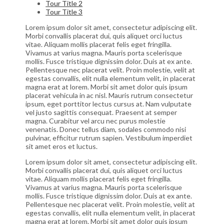
Tour Title 2
Tour Title 3
Lorem ipsum dolor sit amet, consectetur adipiscing elit.
Morbi convallis placerat dui, quis aliquet orci luctus
vitae. Aliquam mollis placerat felis eget fringilla.
Vivamus at varius magna. Mauris porta scelerisque
mollis. Fusce tristique dignissim dolor. Duis at ex ante.
Pellentesque nec placerat velit. Proin molestie, velit at
egestas convallis, elit nulla elementum velit, in placerat
magna erat at lorem. Morbi sit amet dolor quis ipsum
placerat vehicula in ac nisl. Mauris rutrum consectetur
ipsum, eget porttitor lectus cursus at. Nam vulputate
vel justo sagittis consequat. Praesent at semper
magna. Curabitur vel arcu nec purus molestie
venenatis. Donec tellus diam, sodales commodo nisi
pulvinar, efficitur rutrum sapien. Vestibulum imperdiet
sit amet eros et luctus.
Lorem ipsum dolor sit amet, consectetur adipiscing elit.
Morbi convallis placerat dui, quis aliquet orci luctus
vitae. Aliquam mollis placerat felis eget fringilla.
Vivamus at varius magna. Mauris porta scelerisque
mollis. Fusce tristique dignissim dolor. Duis at ex ante.
Pellentesque nec placerat velit. Proin molestie, velit at
egestas convallis, elit nulla elementum velit, in placerat
magna erat at lorem. Morbi sit amet dolor quis ipsum