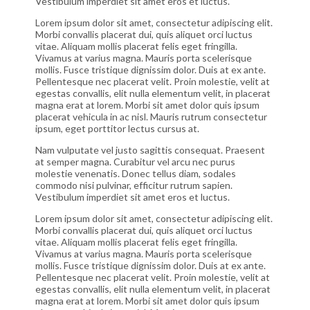
Vestibulum imperdiet sit amet eros et luctus.
Lorem ipsum dolor sit amet, consectetur adipiscing elit.
Morbi convallis placerat dui, quis aliquet orci luctus
vitae. Aliquam mollis placerat felis eget fringilla.
Vivamus at varius magna. Mauris porta scelerisque
mollis. Fusce tristique dignissim dolor. Duis at ex ante.
Pellentesque nec placerat velit. Proin molestie, velit at
egestas convallis, elit nulla elementum velit, in placerat
magna erat at lorem. Morbi sit amet dolor quis ipsum
placerat vehicula in ac nisl. Mauris rutrum consectetur
ipsum, eget porttitor lectus cursus at.
Nam vulputate vel justo sagittis consequat. Praesent
at semper magna. Curabitur vel arcu nec purus
molestie venenatis. Donec tellus diam, sodales
commodo nisi pulvinar, efficitur rutrum sapien.
Vestibulum imperdiet sit amet eros et luctus.
Lorem ipsum dolor sit amet, consectetur adipiscing elit.
Morbi convallis placerat dui, quis aliquet orci luctus
vitae. Aliquam mollis placerat felis eget fringilla.
Vivamus at varius magna. Mauris porta scelerisque
mollis. Fusce tristique dignissim dolor. Duis at ex ante.
Pellentesque nec placerat velit. Proin molestie, velit at
egestas convallis, elit nulla elementum velit, in placerat
magna erat at lorem. Morbi sit amet dolor quis ipsum