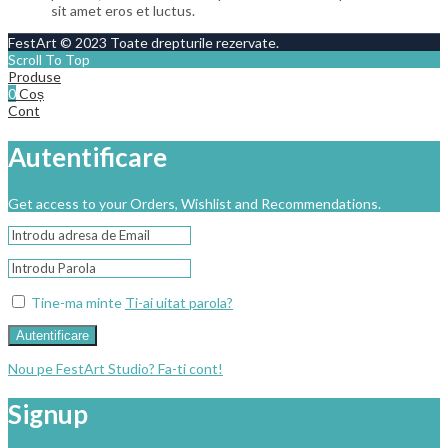
sit amet eros et luctus.
FestArt © 2023 Toate drepturile rezervate.
Scroll To Top
Produse
0
Coș
Cont
Autentificare
Get access to your Orders, Wishlist and Recommendations.
Tine-ma minte
Ti-ai uitat parola?
Autentificare
Nou pe FestArt Studio? Fa-ti cont!
Signup