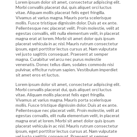
Lorem ipsum dolor sit amet, consectetur adipiscing elit.
Morbi convallis placerat dui, quis aliquet orci luctus
vitae. Aliquam mollis placerat felis eget fringilla.
Vivamus at varius magna. Mauris porta scelerisque
mollis. Fusce tristique dignissim dolor. Duis at ex ante.
Pellentesque nec placerat velit. Proin molestie, velit at
egestas convallis, elit nulla elementum velit, in placerat
magna erat at lorem. Morbi sit amet dolor quis ipsum
placerat vehicula in ac nisl. Mauris rutrum consectetur
ipsum, eget porttitor lectus cursus at. Nam vulputate
vel justo sagittis consequat. Praesent at semper
magna. Curabitur vel arcu nec purus molestie
venenatis. Donec tellus diam, sodales commodo nisi
pulvinar, efficitur rutrum sapien. Vestibulum imperdiet
sit amet eros et luctus.
Lorem ipsum dolor sit amet, consectetur adipiscing elit.
Morbi convallis placerat dui, quis aliquet orci luctus
vitae. Aliquam mollis placerat felis eget fringilla.
Vivamus at varius magna. Mauris porta scelerisque
mollis. Fusce tristique dignissim dolor. Duis at ex ante.
Pellentesque nec placerat velit. Proin molestie, velit at
egestas convallis, elit nulla elementum velit, in placerat
magna erat at lorem. Morbi sit amet dolor quis ipsum
placerat vehicula in ac nisl. Mauris rutrum consectetur
ipsum, eget porttitor lectus cursus at. Nam vulputate
vel justo sagittis consequat. Praesent at semper