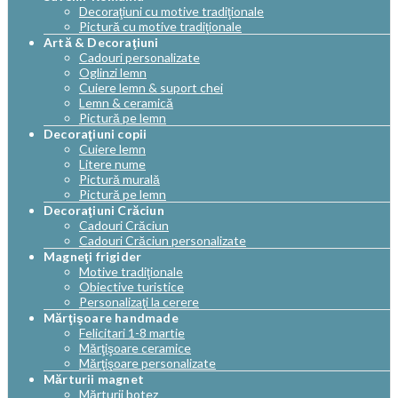
Decoraţiuni cu motive tradiţionale
Pictură cu motive tradiţionale
Artă & Decoraţiuni
Cadouri personalizate
Oglinzi lemn
Cuiere lemn & suport chei
Lemn & ceramică
Pictură pe lemn
Decoraţiuni copii
Cuiere lemn
Litere nume
Pictură murală
Pictură pe lemn
Decoraţiuni Crăciun
Cadouri Crăciun
Cadouri Crăciun personalizate
Magneţi frigider
Motive tradiţionale
Obiective turistice
Personalizaţi la cerere
Mărţişoare handmade
Felicitari 1-8 martie
Mărţişoare ceramice
Mărţişoare personalizate
Mărturii magnet
Mărturii botez