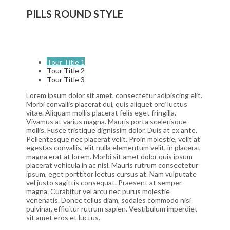
PILLS ROUND STYLE
Tour Title 1
Tour Title 2
Tour Title 3
Lorem ipsum dolor sit amet, consectetur adipiscing elit.
Morbi convallis placerat dui, quis aliquet orci luctus
vitae. Aliquam mollis placerat felis eget fringilla.
Vivamus at varius magna. Mauris porta scelerisque
mollis. Fusce tristique dignissim dolor. Duis at ex ante.
Pellentesque nec placerat velit. Proin molestie, velit at
egestas convallis, elit nulla elementum velit, in placerat
magna erat at lorem. Morbi sit amet dolor quis ipsum
placerat vehicula in ac nisl. Mauris rutrum consectetur
ipsum, eget porttitor lectus cursus at. Nam vulputate
vel justo sagittis consequat. Praesent at semper
magna. Curabitur vel arcu nec purus molestie
venenatis. Donec tellus diam, sodales commodo nisi
pulvinar, efficitur rutrum sapien. Vestibulum imperdiet
sit amet eros et luctus.