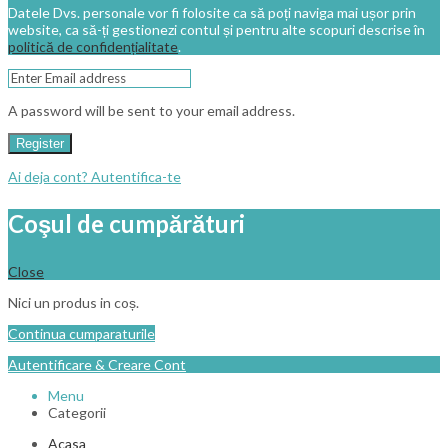
Datele Dvs. personale vor fi folosite ca să poți naviga mai ușor prin
website, ca să-ți gestionezi contul și pentru alte scopuri descrise în
politică de confidențialitate
.
A password will be sent to your email address.
Register
Ai deja cont? Autentifica-te
Coşul de cumpărături
Close
Nici un produs in coș.
Continua cumparaturile
Autentificare & Creare Cont
Menu
Categorii
Acasa