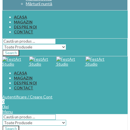
Mărturii nuntă
ACASA
MAGAZIN
DESPRE NOI
CONTACT
Search
ACASA
MAGAZIN
DESPRE NOI
CONTACT
Autentificare / Creare Cont
0
0
lei
Menu
Search