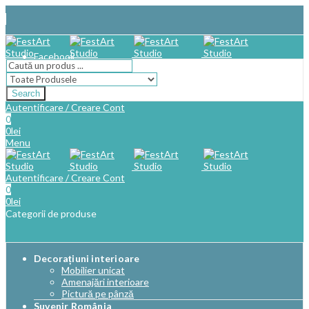
Facebook
Search
Autentificare / Creare Cont
0
0
lei
Menu
Autentificare / Creare Cont
0
0
lei
Categorii de produse
Decorațiuni interioare
Mobilier unicat
Amenajări interioare
Pictură pe pânză
Suvenir România