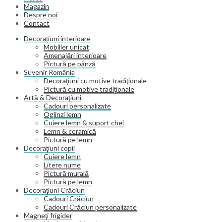
Magazin
Despre noi
Contact
Decorațiuni interioare
Mobilier unicat
Amenajări interioare
Pictură pe pânză
Suvenir România
Decoraţiuni cu motive tradiţionale
Pictură cu motive tradiţionale
Artă & Decoraţiuni
Cadouri personalizate
Oglinzi lemn
Cuiere lemn & suport chei
Lemn & ceramică
Pictură pe lemn
Decoraţiuni copii
Cuiere lemn
Litere nume
Pictură murală
Pictură pe lemn
Decoraţiuni Crăciun
Cadouri Crăciun
Cadouri Crăciun personalizate
Magneţi frigider