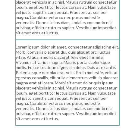
placerat vehicula in ac nisl. Mauris rutrum consectetur
ipsum, eget porttitor lectus cursus at. Nam vulputate
vel justo sagittis consequat. Praesent at semper
magna. Curabitur vel arcu nec purus molestie
venenatis. Donec tellus diam, sodales commodo nisi
pulvinar, efficitur rutrum sapien. Vestibulum imperdiet
sit amet eros et luctus.
Lorem ipsum dolor sit amet, consectetur adipiscing elit.
Morbi convallis placerat dui, quis aliquet orci luctus
vitae. Aliquam mollis placerat felis eget fringilla.
Vivamus at varius magna. Mauris porta scelerisque
mollis. Fusce tristique dignissim dolor. Duis at ex ante.
Pellentesque nec placerat velit. Proin molestie, velit at
egestas convallis, elit nulla elementum velit, in placerat
magna erat at lorem. Morbi sit amet dolor quis ipsum
placerat vehicula in ac nisl. Mauris rutrum consectetur
ipsum, eget porttitor lectus cursus at. Nam vulputate
vel justo sagittis consequat. Praesent at semper
magna. Curabitur vel arcu nec purus molestie
venenatis. Donec tellus diam, sodales commodo nisi
pulvinar, efficitur rutrum sapien. Vestibulum imperdiet
sit amet eros et luctus.