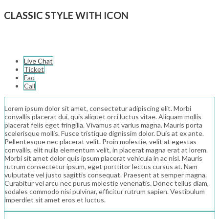
CLASSIC STYLE WITH ICON
Live Chat
Ticket
Faq
Call
Lorem ipsum dolor sit amet, consectetur adipiscing elit. Morbi
convallis placerat dui, quis aliquet orci luctus vitae. Aliquam mollis
placerat felis eget fringilla. Vivamus at varius magna. Mauris porta
scelerisque mollis. Fusce tristique dignissim dolor. Duis at ex ante.
Pellentesque nec placerat velit. Proin molestie, velit at egestas
convallis, elit nulla elementum velit, in placerat magna erat at lorem.
Morbi sit amet dolor quis ipsum placerat vehicula in ac nisl. Mauris
rutrum consectetur ipsum, eget porttitor lectus cursus at. Nam
vulputate vel justo sagittis consequat. Praesent at semper magna.
Curabitur vel arcu nec purus molestie venenatis. Donec tellus diam,
sodales commodo nisi pulvinar, efficitur rutrum sapien. Vestibulum
imperdiet sit amet eros et luctus.