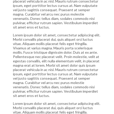
placerat vehicula in ac nisl. Mauris rutrum consectetur
ipsum, eget porttitor lectus cursus at. Nam vulputate
vel justo sagittis consequat. Praesent at semper
magna. Curabitur vel arcu nec purus molestie
venenatis. Donec tellus diam, sodales commodo nisi
pulvinar, efficitur rutrum sapien. Vestibulum imperdiet
sit amet eros et luctus.
Lorem ipsum dolor sit amet, consectetur adipiscing elit.
Morbi convallis placerat dui, quis aliquet orci luctus
vitae. Aliquam mollis placerat felis eget fringilla.
Vivamus at varius magna. Mauris porta scelerisque
mollis. Fusce tristique dignissim dolor. Duis at ex ante.
Pellentesque nec placerat velit. Proin molestie, velit at
egestas convallis, elit nulla elementum velit, in placerat
magna erat at lorem. Morbi sit amet dolor quis ipsum
placerat vehicula in ac nisl. Mauris rutrum consectetur
ipsum, eget porttitor lectus cursus at. Nam vulputate
vel justo sagittis consequat. Praesent at semper
magna. Curabitur vel arcu nec purus molestie
venenatis. Donec tellus diam, sodales commodo nisi
pulvinar, efficitur rutrum sapien. Vestibulum imperdiet
sit amet eros et luctus.
Lorem ipsum dolor sit amet, consectetur adipiscing elit.
Morbi convallis placerat dui, quis aliquet orci luctus
vitae. Aliquam mollis placerat felis eget fringilla.