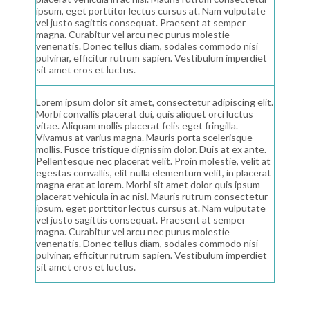
ipsum, eget porttitor lectus cursus at. Nam vulputate
vel justo sagittis consequat. Praesent at semper
magna. Curabitur vel arcu nec purus molestie
venenatis. Donec tellus diam, sodales commodo nisi
pulvinar, efficitur rutrum sapien. Vestibulum imperdiet
sit amet eros et luctus.
Lorem ipsum dolor sit amet, consectetur adipiscing elit.
Morbi convallis placerat dui, quis aliquet orci luctus
vitae. Aliquam mollis placerat felis eget fringilla.
Vivamus at varius magna. Mauris porta scelerisque
mollis. Fusce tristique dignissim dolor. Duis at ex ante.
Pellentesque nec placerat velit. Proin molestie, velit at
egestas convallis, elit nulla elementum velit, in placerat
magna erat at lorem. Morbi sit amet dolor quis ipsum
placerat vehicula in ac nisl. Mauris rutrum consectetur
ipsum, eget porttitor lectus cursus at. Nam vulputate
vel justo sagittis consequat. Praesent at semper
magna. Curabitur vel arcu nec purus molestie
venenatis. Donec tellus diam, sodales commodo nisi
pulvinar, efficitur rutrum sapien. Vestibulum imperdiet
sit amet eros et luctus.