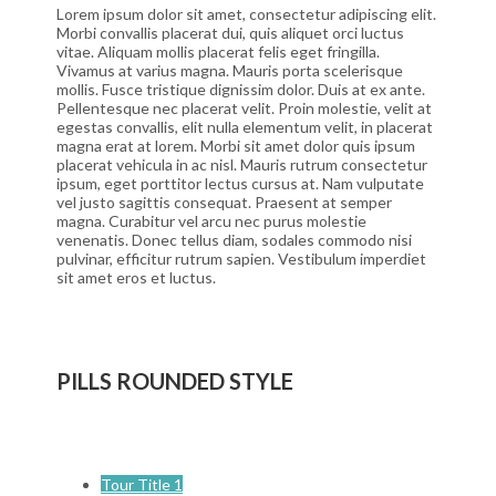
Lorem ipsum dolor sit amet, consectetur adipiscing elit.
Morbi convallis placerat dui, quis aliquet orci luctus
vitae. Aliquam mollis placerat felis eget fringilla.
Vivamus at varius magna. Mauris porta scelerisque
mollis. Fusce tristique dignissim dolor. Duis at ex ante.
Pellentesque nec placerat velit. Proin molestie, velit at
egestas convallis, elit nulla elementum velit, in placerat
magna erat at lorem. Morbi sit amet dolor quis ipsum
placerat vehicula in ac nisl. Mauris rutrum consectetur
ipsum, eget porttitor lectus cursus at. Nam vulputate
vel justo sagittis consequat. Praesent at semper
magna. Curabitur vel arcu nec purus molestie
venenatis. Donec tellus diam, sodales commodo nisi
pulvinar, efficitur rutrum sapien. Vestibulum imperdiet
sit amet eros et luctus.
PILLS ROUNDED STYLE
Tour Title 1