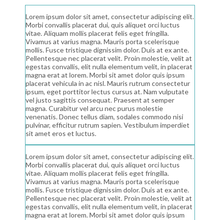
Lorem ipsum dolor sit amet, consectetur adipiscing elit.
Morbi convallis placerat dui, quis aliquet orci luctus
vitae. Aliquam mollis placerat felis eget fringilla.
Vivamus at varius magna. Mauris porta scelerisque
mollis. Fusce tristique dignissim dolor. Duis at ex ante.
Pellentesque nec placerat velit. Proin molestie, velit at
egestas convallis, elit nulla elementum velit, in placerat
magna erat at lorem. Morbi sit amet dolor quis ipsum
placerat vehicula in ac nisl. Mauris rutrum consectetur
ipsum, eget porttitor lectus cursus at. Nam vulputate
vel justo sagittis consequat. Praesent at semper
magna. Curabitur vel arcu nec purus molestie
venenatis. Donec tellus diam, sodales commodo nisi
pulvinar, efficitur rutrum sapien. Vestibulum imperdiet
sit amet eros et luctus.
Lorem ipsum dolor sit amet, consectetur adipiscing elit.
Morbi convallis placerat dui, quis aliquet orci luctus
vitae. Aliquam mollis placerat felis eget fringilla.
Vivamus at varius magna. Mauris porta scelerisque
mollis. Fusce tristique dignissim dolor. Duis at ex ante.
Pellentesque nec placerat velit. Proin molestie, velit at
egestas convallis, elit nulla elementum velit, in placerat
magna erat at lorem. Morbi sit amet dolor quis ipsum