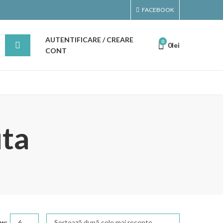
FACEBOOK
AUTENTIFICARE / CREARE
0
0
lei
CONT
uta
w: