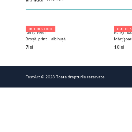
OUT OF STOCK
OUT OF 
BROŞE PRINT
BROŞE HA
Broşă_print – albinuţă
Mărţişoar
7
lei
10
lei
FestArt © 2023 Toate drepturile rezervate.