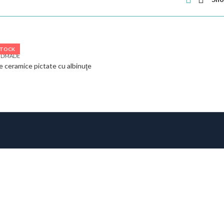
STOCK
NDMADE
e ceramice pictate cu albinuţe