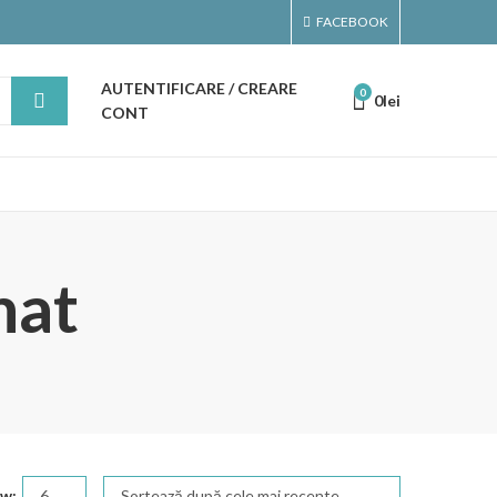
FACEBOOK
AUTENTIFICARE / CREARE
0
0
lei
CONT
nat
w: