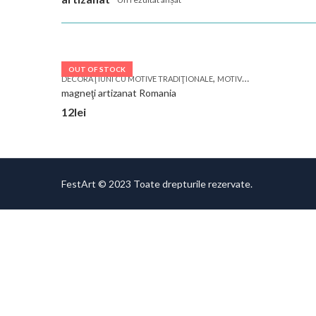
OUT OF STOCK
,
DECORAŢIUNI CU MOTIVE TRADIŢIONALE
MOTIVE TRADIŢIONALE
magneţi artizanat Romania
12
lei
FestArt © 2023 Toate drepturile rezervate.