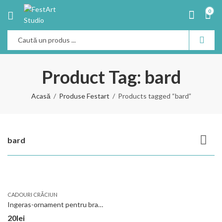
0
Product Tag: bard
Acasă
Produse Festart
Products tagged “bard”
bard
CADOURI CRĂCIUN
Ingeras-ornament pentru bradul de Craciun
20
lei