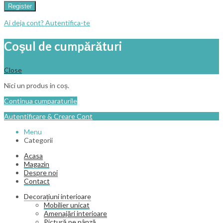
Register
Ai deja cont? Autentifica-te
Coşul de cumpărături
Close
Nici un produs in coș.
Continua cumparaturile
Autentificare & Creare Cont
Menu
Categorii
Acasa
Magazin
Despre noi
Contact
Decorațiuni interioare
Mobilier unicat
Amenajări interioare
Pictură pe pânză