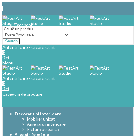
Facebook
Search
Autentificare / Creare Cont
0
0
lei
Menu
Autentificare / Creare Cont
0
0
lei
Categorii de produse
Decorațiuni interioare
Mobilier unicat
Amenajări interioare
Pictură pe pânză
Suvenir România