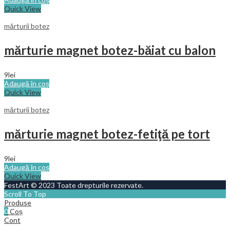
Quick View
mărturii botez
mărturie magnet botez-băiat cu balon
9
lei
Adaugă în coș
Quick View
mărturii botez
mărturie magnet botez-fetiţă pe tort
9
lei
Adaugă în coș
Quick View
FestArt © 2023 Toate drepturile rezervate.
Scroll To Top
Produse
0
Coș
Cont