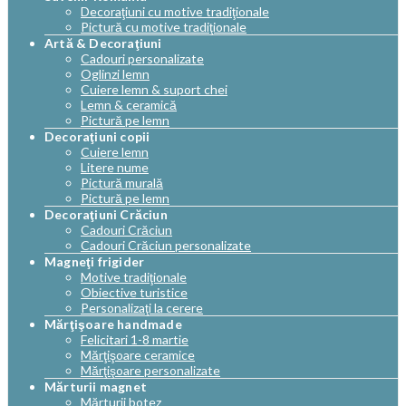
Decoraţiuni cu motive tradiţionale
Pictură cu motive tradiţionale
Artă & Decoraţiuni
Cadouri personalizate
Oglinzi lemn
Cuiere lemn & suport chei
Lemn & ceramică
Pictură pe lemn
Decoraţiuni copii
Cuiere lemn
Litere nume
Pictură murală
Pictură pe lemn
Decoraţiuni Crăciun
Cadouri Crăciun
Cadouri Crăciun personalizate
Magneţi frigider
Motive tradiţionale
Obiective turistice
Personalizaţi la cerere
Mărţişoare handmade
Felicitari 1-8 martie
Mărţişoare ceramice
Mărţişoare personalizate
Mărturii magnet
Mărturii botez