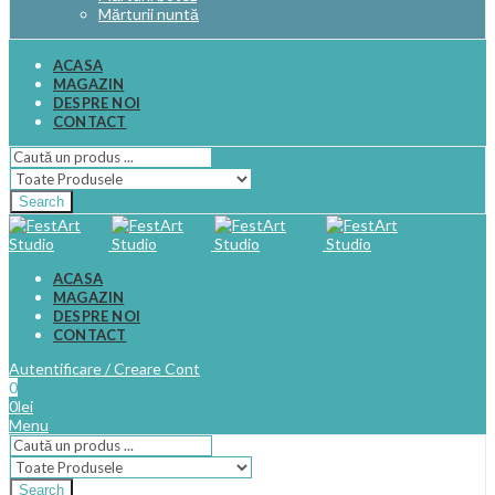
Mărturii nuntă
ACASA
MAGAZIN
DESPRE NOI
CONTACT
Search
ACASA
MAGAZIN
DESPRE NOI
CONTACT
Autentificare / Creare Cont
0
0
lei
Menu
Search