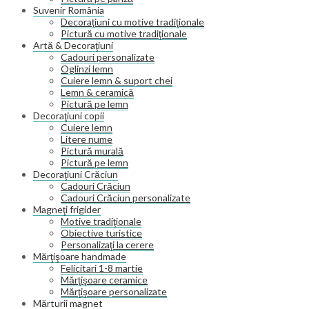
Suvenir România
Decoraţiuni cu motive tradiţionale
Pictură cu motive tradiţionale
Artă & Decoraţiuni
Cadouri personalizate
Oglinzi lemn
Cuiere lemn & suport chei
Lemn & ceramică
Pictură pe lemn
Decoraţiuni copii
Cuiere lemn
Litere nume
Pictură murală
Pictură pe lemn
Decoraţiuni Crăciun
Cadouri Crăciun
Cadouri Crăciun personalizate
Magneţi frigider
Motive tradiţionale
Obiective turistice
Personalizaţi la cerere
Mărţişoare handmade
Felicitari 1-8 martie
Mărţişoare ceramice
Mărţişoare personalizate
Mărturii magnet