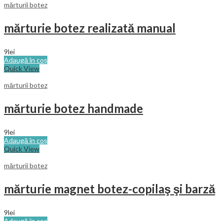
mărturii botez
mărturie botez realizată manual
9
lei
Adaugă în coș
Quick View
mărturii botez
mărturie botez handmade
9
lei
Adaugă în coș
Quick View
mărturii botez
mărturie magnet botez-copilaş şi barză
9
lei
Adaugă în coș