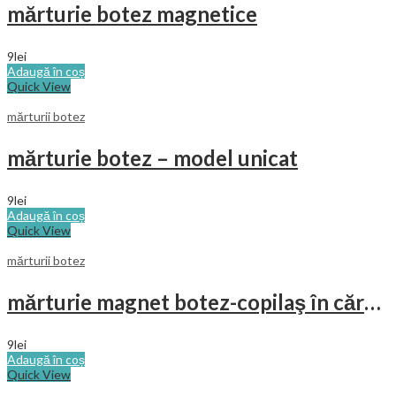
mărturie botez magnetice
9
lei
Adaugă în coș
Quick View
mărturii botez
mărturie botez – model unicat
9
lei
Adaugă în coș
Quick View
mărturii botez
mărturie magnet botez-copilaş în cărucior
9
lei
Adaugă în coș
Quick View