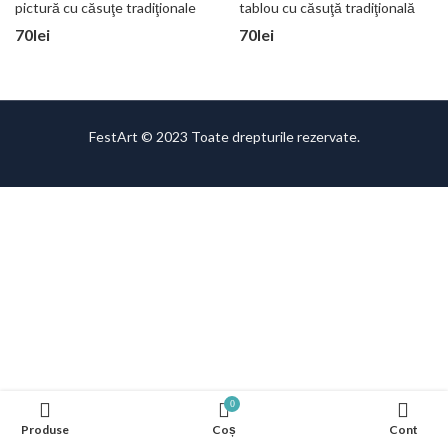
pictură cu căsuţe tradiţionale
tablou cu căsuţă tradiţională
70
lei
70
lei
FestArt © 2023 Toate drepturile rezervate.
0
Produse
Coș
Cont