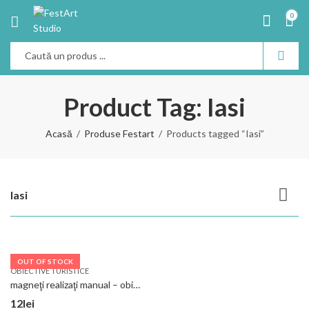
0
Product Tag: Iasi
Acasă
Produse Festart
Products tagged “Iasi”
Iasi
OUT OF STOCK
OBIECTIVE TURISTICE
magneţi realizaţi manual – obiective turistice Iaşi
12
lei