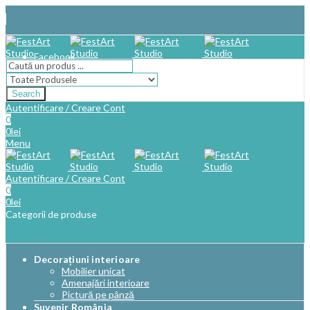
Facebook
Search
Autentificare / Creare Cont
0
0
lei
Menu
Autentificare / Creare Cont
0
0
lei
Categorii de produse
Decorațiuni interioare
Mobilier unicat
Amenajări interioare
Pictură pe pânză
Suvenir România