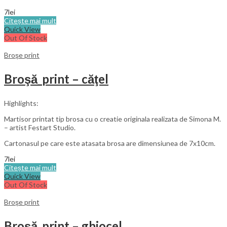
7
lei
Citește mai mult
Quick View
Out Of Stock
Broşe print
Broşă_print – căţel
Highlights:
Martisor printat tip brosa cu o creatie originala realizata de Simona M.
– artist Festart Studio.
Cartonasul pe care este atasata brosa are dimensiunea de 7x10cm.
7
lei
Citește mai mult
Quick View
Out Of Stock
Broşe print
Broşă_print – ghiocel