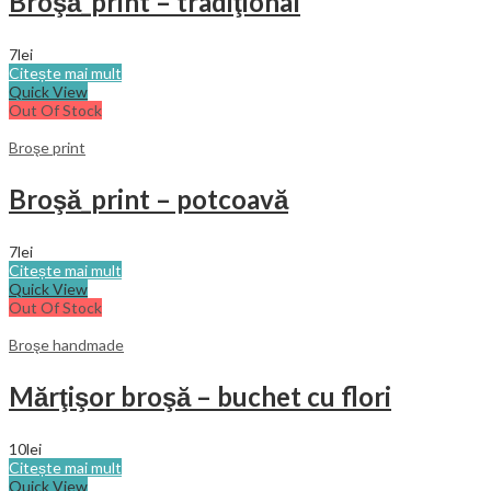
Broşă_print – tradiţional
7
lei
Citește mai mult
Quick View
Out Of Stock
Broşe print
Broşă_print – potcoavă
7
lei
Citește mai mult
Quick View
Out Of Stock
Broşe handmade
Mărţişor broşă – buchet cu flori
10
lei
Citește mai mult
Quick View