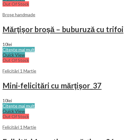
Out Of Stock
Broşe handmade
Mărţişor broşă – buburuză cu trifoi
10
lei
Citește mai mult
Quick View
Out Of Stock
Felicitări 1 Martie
Mini-felicitări cu mărţişor_37
10
lei
Citește mai mult
Quick View
Out Of Stock
Felicitări 1 Martie