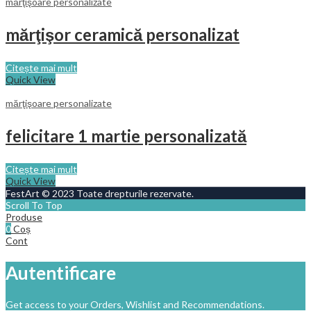
mărţişoare personalizate
mărţişor ceramică personalizat
Citește mai mult
Quick View
mărţişoare personalizate
felicitare 1 martie personalizată
Citește mai mult
Quick View
FestArt © 2023 Toate drepturile rezervate.
Scroll To Top
Produse
0
Coș
Cont
Autentificare
Get access to your Orders, Wishlist and Recommendations.