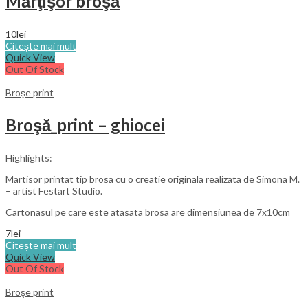
Mărţişor broşă
10
lei
Citește mai mult
Quick View
Out Of Stock
Broşe print
Broşă_print – ghiocei
Highlights:
Martisor printat tip brosa cu o creatie originala realizata de Simona M.
– artist Festart Studio.
Cartonasul pe care este atasata brosa are dimensiunea de 7x10cm
7
lei
Citește mai mult
Quick View
Out Of Stock
Broşe print