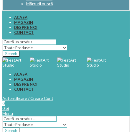
Mărturii nuntă
ACASA
MAGAZIN
DESPRE NOI
CONTACT
Search
ACASA
MAGAZIN
DESPRE NOI
CONTACT
Autentificare / Creare Cont
0
0
lei
Menu
Search