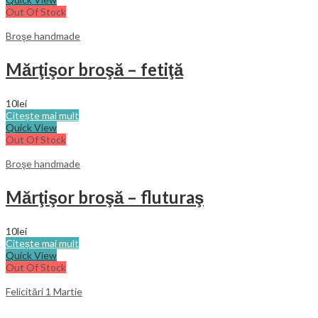
Out Of Stock
Broşe handmade
Mărţişor broşă – fetiţă
10
lei
Citește mai mult
Quick View
Out Of Stock
Broşe handmade
Mărţişor broşă – fluturaş
10
lei
Citește mai mult
Quick View
Out Of Stock
Felicitări 1 Martie