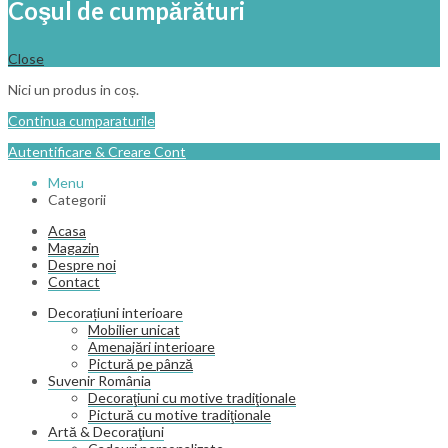
Coşul de cumpărături
Close
Nici un produs in coș.
Continua cumparaturile
Autentificare & Creare Cont
Menu
Categorii
Acasa
Magazin
Despre noi
Contact
Decorațiuni interioare
Mobilier unicat
Amenajări interioare
Pictură pe pânză
Suvenir România
Decoraţiuni cu motive tradiţionale
Pictură cu motive tradiţionale
Artă & Decoraţiuni