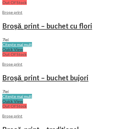
Out Of Stock
Broşe print
Broşă_print – buchet cu flori
7
lei
Citește mai mult
Quick View
Out Of Stock
Broşe print
Broşă_print – buchet bujori
7
lei
Citește mai mult
Quick View
Out Of Stock
Broşe print