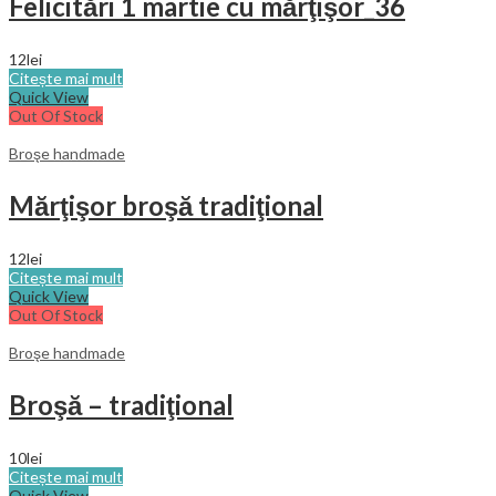
Felicitări 1 martie cu mărţişor_36
12
lei
Citește mai mult
Quick View
Out Of Stock
Broşe handmade
Mărţişor broşă tradiţional
12
lei
Citește mai mult
Quick View
Out Of Stock
Broşe handmade
Broşă – tradiţional
10
lei
Citește mai mult
Quick View