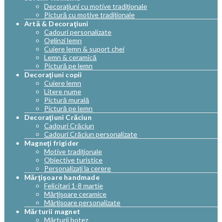
Decoraţiuni cu motive tradiţionale
Pictură cu motive tradiţionale
Artă & Decoraţiuni
Cadouri personalizate
Oglinzi lemn
Cuiere lemn & suport chei
Lemn & ceramică
Pictură pe lemn
Decoraţiuni copii
Cuiere lemn
Litere nume
Pictură murală
Pictură pe lemn
Decoraţiuni Crăciun
Cadouri Crăciun
Cadouri Crăciun personalizate
Magneţi frigider
Motive tradiţionale
Obiective turistice
Personalizaţi la cerere
Mărţişoare handmade
Felicitari 1-8 martie
Mărţişoare ceramice
Mărţişoare personalizate
Mărturii magnet
Mărturii botez