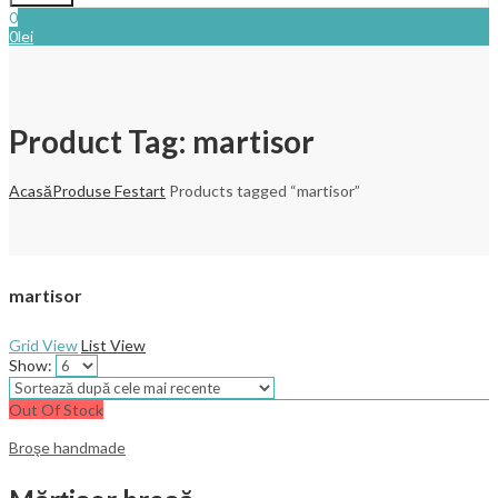
0
0
lei
Product Tag: martisor
Acasă
Produse Festart
Products tagged “martisor”
martisor
Grid View
List View
Show:
Out Of Stock
Broşe handmade