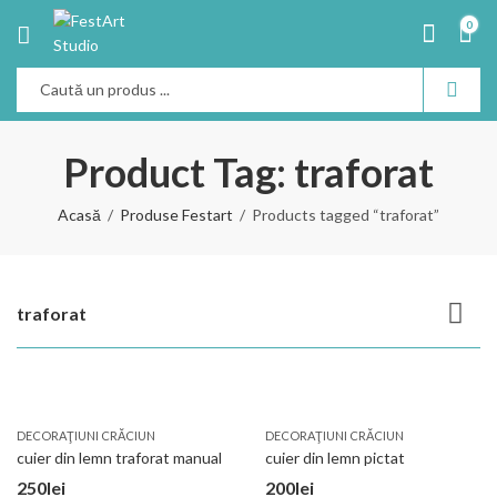
0
Product Tag: traforat
Acasă
Produse Festart
Products tagged “traforat”
traforat
DECORAŢIUNI CRĂCIUN
DECORAŢIUNI CRĂCIUN
cuier din lemn traforat manual
cuier din lemn pictat
250
lei
200
lei