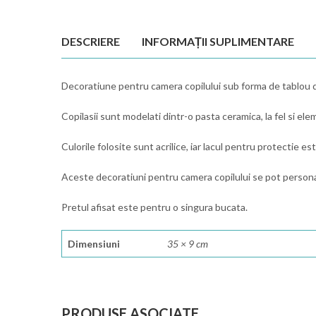
DESCRIERE
INFORMAȚII SUPLIMENTARE
Decoratiune pentru camera copilului sub forma de tablou d
Copilasii sunt modelati dintr-o pasta ceramica, la fel si ele
Culorile folosite sunt acrilice, iar lacul pentru protectie es
Aceste decoratiuni pentru camera copilului se pot persona
Pretul afisat este pentru o singura bucata.
Dimensiuni
35 × 9 cm
PRODUSE ASOCIATE