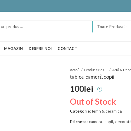
MAGAZIN
DESPRE NOI
CONTACT
Acasă
Produse Festart
tablou cameră copii
100
lei
Out of Stock
Categorie:
lemn & ceramică
Etichete:
camera
,
copii
,
decorat