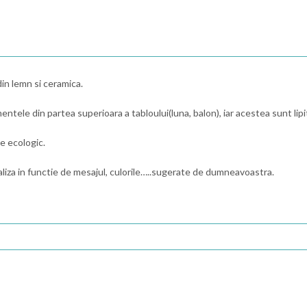
in lemn si ceramica.
mentele din partea superioara a tabloului(luna, balon), iar acestea sunt lip
te ecologic.
liza in functie de mesajul, culorile…..sugerate de dumneavoastra.