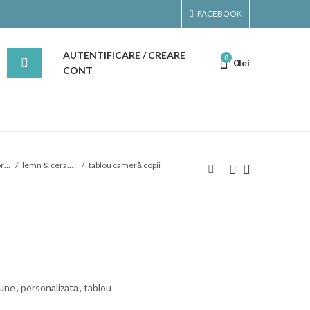
FACEBOOK
AUTENTIFICARE / CREARE
0
0
lei
CONT
Artă & Decoraţiuni
lemn & ceramică
tablou cameră copii
iune
,
personalizata
,
tablou