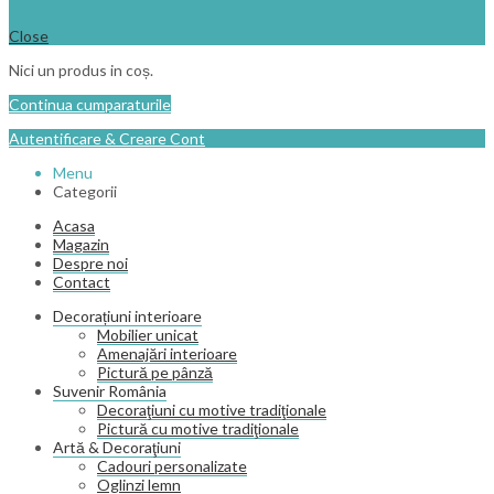
Close
Nici un produs in coș.
Continua cumparaturile
Autentificare & Creare Cont
Menu
Categorii
Acasa
Magazin
Despre noi
Contact
Decorațiuni interioare
Mobilier unicat
Amenajări interioare
Pictură pe pânză
Suvenir România
Decoraţiuni cu motive tradiţionale
Pictură cu motive tradiţionale
Artă & Decoraţiuni
Cadouri personalizate
Oglinzi lemn