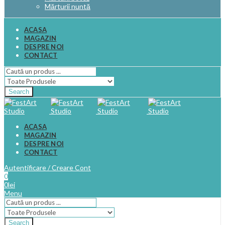
Mărturii nuntă
ACASA
MAGAZIN
DESPRE NOI
CONTACT
Search
ACASA
MAGAZIN
DESPRE NOI
CONTACT
Autentificare / Creare Cont
0
0
lei
Menu
Search