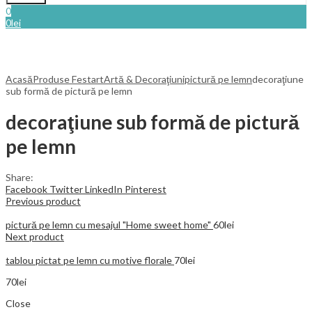
0
0
lei
Acasă
Produse Festart
Artă & Decoraţiuni
pictură pe lemn
decoraţiune
sub formă de pictură pe lemn
decoraţiune sub formă de pictură
pe lemn
Share:
Facebook
Twitter
LinkedIn
Pinterest
Previous product
pictură pe lemn cu mesajul "Home sweet home"
60
lei
Next product
tablou pictat pe lemn cu motive florale
70
lei
70
lei
Close