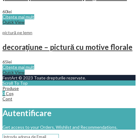
60
lei
Citește mai mult
Quick View
pictură pe lemn
decoraţiune – pictură cu motive florale
65
lei
Citește mai mult
Quick View
FestArt © 2023 Toate drepturile rezervate.
Scroll To Top
Produse
0
Coș
Cont
Autentificare
Get access to your Orders, Wishlist and Recommendations.