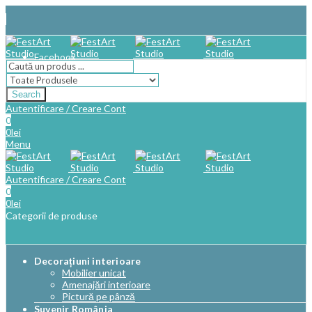
Facebook
Search
Autentificare / Creare Cont
0
0
lei
Menu
Autentificare / Creare Cont
0
0
lei
Categorii de produse
Decorațiuni interioare
Mobilier unicat
Amenajări interioare
Pictură pe pânză
Suvenir România