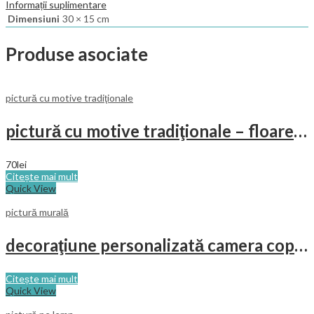
Informații suplimentare
Dimensiuni
30 × 15 cm
Produse asociate
pictură cu motive tradiţionale
pictură cu motive tradiţionale – floarea soarelui
70
lei
Citește mai mult
Quick View
pictură murală
decoraţiune personalizată camera copilului
Citește mai mult
Quick View