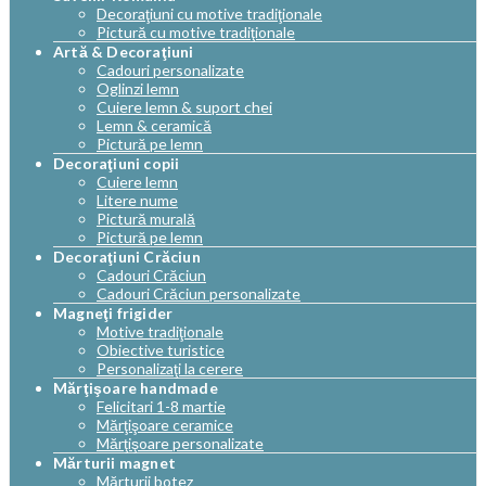
Decoraţiuni cu motive tradiţionale
Pictură cu motive tradiţionale
Artă & Decoraţiuni
Cadouri personalizate
Oglinzi lemn
Cuiere lemn & suport chei
Lemn & ceramică
Pictură pe lemn
Decoraţiuni copii
Cuiere lemn
Litere nume
Pictură murală
Pictură pe lemn
Decoraţiuni Crăciun
Cadouri Crăciun
Cadouri Crăciun personalizate
Magneţi frigider
Motive tradiţionale
Obiective turistice
Personalizaţi la cerere
Mărţişoare handmade
Felicitari 1-8 martie
Mărţişoare ceramice
Mărţişoare personalizate
Mărturii magnet
Mărturii botez