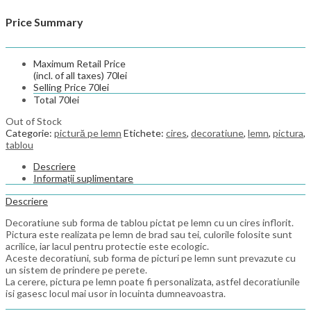
Price Summary
Maximum Retail Price
(incl. of all taxes)
70
lei
Selling Price
70
lei
Total
70
lei
Out of Stock
Categorie:
pictură pe lemn
Etichete:
cires
,
decoratiune
,
lemn
,
pictura
,
tablou
Descriere
Informații suplimentare
Descriere
Decoratiune sub forma de tablou pictat pe lemn cu un cires inflorit.
Pictura este realizata pe lemn de brad sau tei, culorile folosite sunt
acrilice, iar lacul pentru protectie este ecologic.
Aceste decoratiuni, sub forma de picturi pe lemn sunt prevazute cu
un sistem de prindere pe perete.
La cerere, pictura pe lemn poate fi personalizata, astfel decoratiunile
isi gasesc locul mai usor in locuinta dumneavoastra.