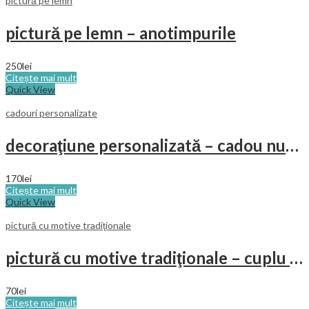
pictură pe lemn
pictură pe lemn – anotimpurile
250
lei
Citește mai mult
Quick View
cadouri personalizate
decoraţiune personalizată – cadou nuntă
170
lei
Citește mai mult
Quick View
pictură cu motive tradiţionale
pictură cu motive tradiţionale – cuplu ţărani
70
lei
Citește mai mult