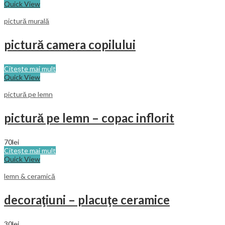
Quick View
pictură murală
pictură camera copilului
Citește mai mult
Quick View
pictură pe lemn
pictură pe lemn – copac inflorit
70
lei
Citește mai mult
Quick View
lemn & ceramică
decoraţiuni – placuţe ceramice
30
lei