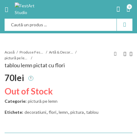
0
Acasă
Produse Festart
Artă & Decoraţiuni
pictură pe lemn
tablou lemn pictat cu flori
70
lei
Out of Stock
Categorie:
pictură pe lemn
Etichete:
decoratiuni
,
flori
,
lemn
,
pictura
,
tablou