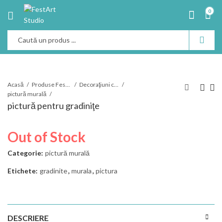
0
Acasă
Produse Festart
Decoraţiuni copii
pictură murală
pictură pentru gradiniţe
Out of Stock
Categorie:
pictură murală
Etichete:
gradinite
,
murala
,
pictura
DESCRIERE