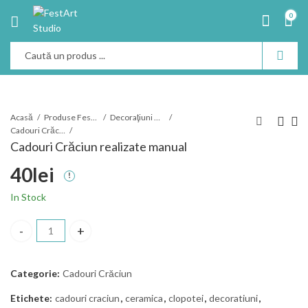
0
Acasă
Produse Festart
Decoraţiuni Crăciun
Cadouri Crăciun
Cadouri Crăciun realizate manual
40
lei
In Stock
Cadouri Crăciun realizate manual cantitate
Categorie:
Cadouri Crăciun
Etichete:
cadouri craciun
,
ceramica
,
clopotei
,
decoratiuni
,