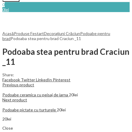
0
0
lei
Acasă
Produse Festart
Decoraţiuni Crăciun
Podoabe pentru
brad
Podoaba stea pentru brad Craciun _11
Podoaba stea pentru brad Craciun
_11
Share:
Facebook
Twitter
LinkedIn
Pinterest
Previous product
Podoabe ceramica cu peisaj de iarna
20
lei
Next product
Podoabe pictate cu turturele
20
lei
20
lei
Close