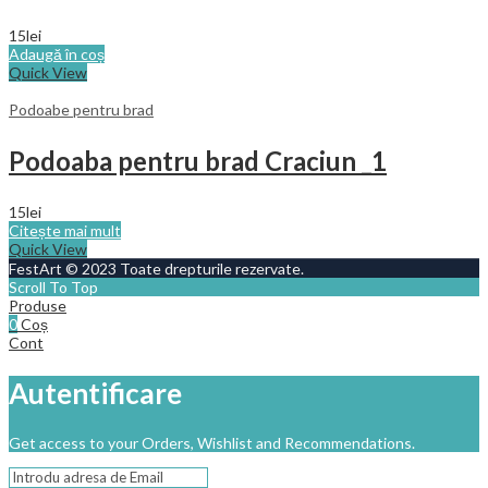
15
lei
Adaugă în coș
Quick View
Podoabe pentru brad
Podoaba pentru brad Craciun _1
15
lei
Citește mai mult
Quick View
FestArt © 2023 Toate drepturile rezervate.
Scroll To Top
Produse
0
Coș
Cont
Autentificare
Get access to your Orders, Wishlist and Recommendations.