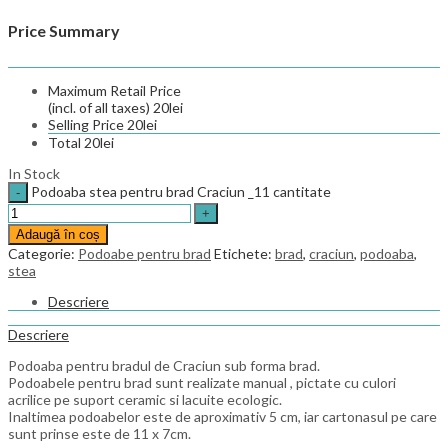
Price Summary
Maximum Retail Price
(incl. of all taxes)
20
lei
Selling Price
20
lei
Total
20
lei
In Stock
Podoaba stea pentru brad Craciun _11 cantitate
Adaugă în coș
Categorie:
Podoabe pentru brad
Etichete:
brad
,
craciun
,
podoaba
,
stea
Descriere
Descriere
Podoaba pentru bradul de Craciun sub forma brad.
Podoabele pentru brad sunt realizate manual , pictate cu culori
acrilice pe suport ceramic si lacuite ecologic.
Inaltimea podoabelor este de aproximativ 5 cm, iar cartonasul pe care
sunt prinse este de 11 x 7cm.