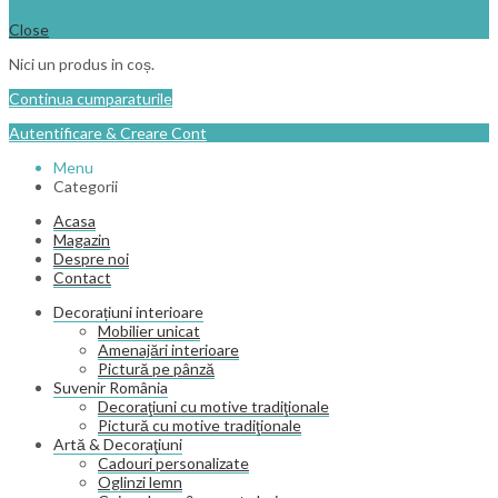
Close
Nici un produs in coș.
Continua cumparaturile
Autentificare & Creare Cont
Menu
Categorii
Acasa
Magazin
Despre noi
Contact
Decorațiuni interioare
Mobilier unicat
Amenajări interioare
Pictură pe pânză
Suvenir România
Decoraţiuni cu motive tradiţionale
Pictură cu motive tradiţionale
Artă & Decoraţiuni
Cadouri personalizate
Oglinzi lemn