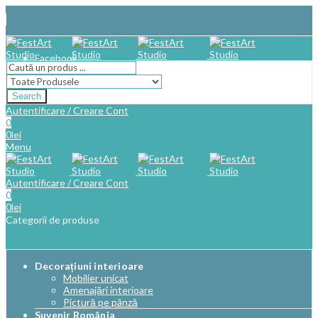
Facebook
Search
Autentificare / Creare Cont
0
0
lei
Menu
Autentificare / Creare Cont
0
0
lei
Categorii de produse
Decorațiuni interioare
Mobilier unicat
Amenajări interioare
Pictură pe pânză
Suvenir România