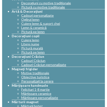
Decoraţiuni cu motive tradiţionale
Pictură cu motive tradiţionale
Artă & Decoraţiuni
Cadouri personalizate
Oglinzi lemn
Cuiere lemn & suport chei
Lemn & ceramică
Pictură pe lemn
Decoraţiuni copii
Cuiere lemn
Litere nume
Pictură murală
Pictură pe lemn
Decoraţiuni Crăciun
Cadouri Crăciun
Cadouri Crăciun personalizate
Magneţi frigider
Motive tradiţionale
Obiective turistice
Personalizaţi la cerere
Mărţişoare handmade
Felicitari 1-8 martie
Mărţişoare ceramice
Mărţişoare personalizate
Mărturii magnet
Mărturii botez