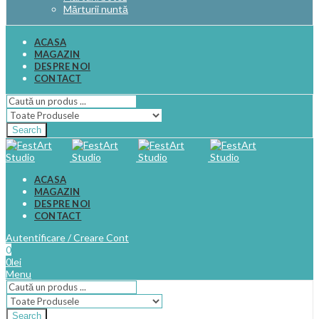
Mărturii nuntă
ACASA
MAGAZIN
DESPRE NOI
CONTACT
Search
ACASA
MAGAZIN
DESPRE NOI
CONTACT
Autentificare / Creare Cont
0
0
lei
Menu
Search