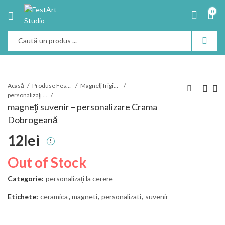
0
Acasă
Produse Festart
Magneţi frigider
personalizaţi la cerere
magneţi suvenir – personalizare Crama
Dobrogeană
12
lei
Out of Stock
Categorie:
personalizaţi la cerere
Etichete:
ceramica
,
magneti
,
personalizati
,
suvenir