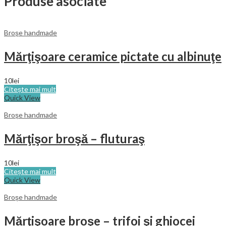
Produse asociate
Broşe handmade
Mărţişoare ceramice pictate cu albinuţe
10
lei
Citește mai mult
Quick View
Broşe handmade
Mărţişor broşă – fluturaş
10
lei
Citește mai mult
Quick View
Broşe handmade
Mărţişoare broşe – trifoi şi ghiocei