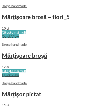
Broşe handmade
Mărţişoare brosă – flori _5
10
lei
Citește mai mult
Quick View
Broşe handmade
Mărţişoare broşă
12
lei
Citește mai mult
Quick View
Broşe handmade
Mărţişor pictat
12
lei