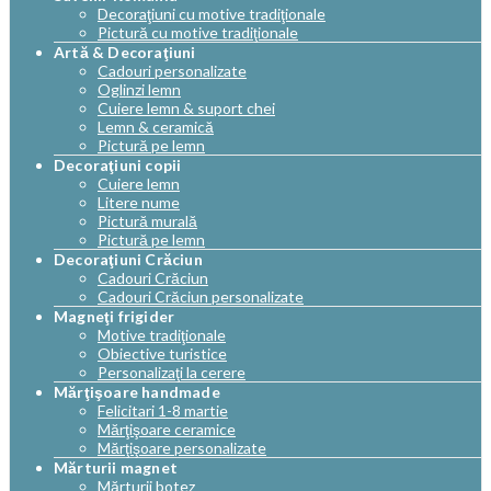
Decoraţiuni cu motive tradiţionale
Pictură cu motive tradiţionale
Artă & Decoraţiuni
Cadouri personalizate
Oglinzi lemn
Cuiere lemn & suport chei
Lemn & ceramică
Pictură pe lemn
Decoraţiuni copii
Cuiere lemn
Litere nume
Pictură murală
Pictură pe lemn
Decoraţiuni Crăciun
Cadouri Crăciun
Cadouri Crăciun personalizate
Magneţi frigider
Motive tradiţionale
Obiective turistice
Personalizaţi la cerere
Mărţişoare handmade
Felicitari 1-8 martie
Mărţişoare ceramice
Mărţişoare personalizate
Mărturii magnet
Mărturii botez