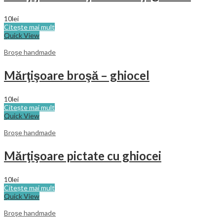
10
lei
Citește mai mult
Quick View
Broşe handmade
Mărţişoare broşă – ghiocel
10
lei
Citește mai mult
Quick View
Broşe handmade
Mărţişoare pictate cu ghiocei
10
lei
Citește mai mult
Quick View
Broşe handmade