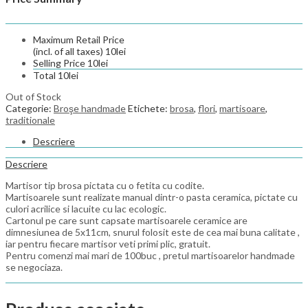
Maximum Retail Price
(incl. of all taxes)
10
lei
Selling Price
10
lei
Total
10
lei
Out of Stock
Categorie:
Broşe handmade
Etichete:
brosa
,
flori
,
martisoare
,
traditionale
Descriere
Descriere
Martisor tip brosa pictata cu o fetita cu codite.
Martisoarele sunt realizate manual dintr-o pasta ceramica, pictate cu
culori acrilice si lacuite cu lac ecologic.
Cartonul pe care sunt capsate martisoarele ceramice are
dimnesiunea de 5x11cm, snurul folosit este de cea mai buna calitate ,
iar pentru fiecare martisor veti primi plic, gratuit.
Pentru comenzi mai mari de 100buc , pretul martisoarelor handmade
se negociaza.