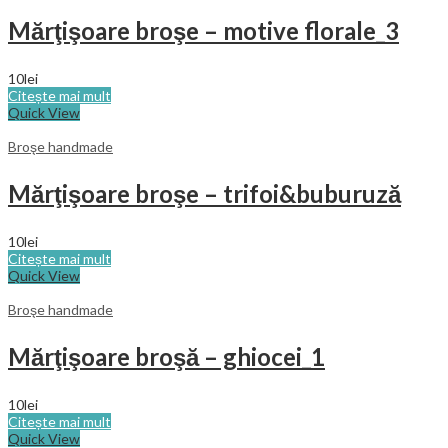
Mărţişoare broşe – motive florale_3
10
lei
Citește mai mult
Quick View
Broşe handmade
Mărţişoare broşe – trifoi&buburuză
10
lei
Citește mai mult
Quick View
Broşe handmade
Mărţişoare broşă – ghiocei_1
10
lei
Citește mai mult
Quick View