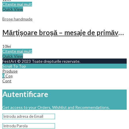
Citește mai mult
Quick View
Broşe handmade
Mărţişoare broşă – mesaje de primăvară
10
lei
Citește mai mult
Quick View
FestArt © 2023 Toate drepturile rezervate.
Scroll To Top
Produse
0
Coș
Cont
Autentificare
Get access to your Orders, Wishlist and Recommendations.