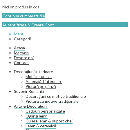
Nici un produs in coș.
Continua cumparaturile
Autentificare & Creare Cont
Menu
Categorii
Acasa
Magazin
Despre noi
Contact
Decorațiuni interioare
Mobilier unicat
Amenajări interioare
Pictură pe pânză
Suvenir România
Decoraţiuni cu motive tradiţionale
Pictură cu motive tradiţionale
Artă & Decoraţiuni
Cadouri personalizate
Oglinzi lemn
Cuiere lemn & suport chei
Lemn & ceramică