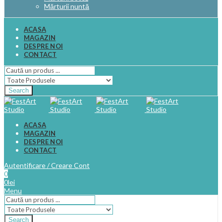
Mărturii nuntă
ACASA
MAGAZIN
DESPRE NOI
CONTACT
Search
ACASA
MAGAZIN
DESPRE NOI
CONTACT
Autentificare / Creare Cont
0
0
lei
Menu
Search