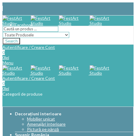
Facebook
Search
Autentificare / Creare Cont
0
0
lei
Menu
Autentificare / Creare Cont
0
0
lei
Categorii de produse
Decorațiuni interioare
Mobilier unicat
Amenajări interioare
Pictură pe pânză
Suvenir România