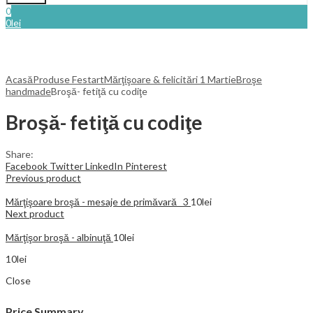
0
0
lei
Acasă
Produse Festart
Mărţişoare & felicitări 1 Martie
Broşe
handmade
Broşă- fetiţă cu codiţe
Broşă- fetiţă cu codiţe
Share:
Facebook
Twitter
LinkedIn
Pinterest
Previous product
Mărţişoare broşă - mesaje de primăvară _3
10
lei
Next product
Mărţişor broşă - albinuţă
10
lei
10
lei
Close
Price Summary