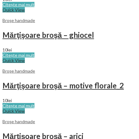
Citește mai mult
Quick View
Broşe handmade
Mărţişoare broşă – ghiocel
10
lei
Citește mai mult
Quick View
Broşe handmade
Mărţişoare broşă – motive florale_2
10
lei
Citește mai mult
Quick View
Broşe handmade
Mărţişoare broşă – arici