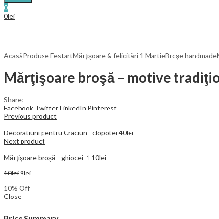
0
0
lei
Acasă
Produse Festart
Mărţişoare & felicitări 1 Martie
Broşe handmade
Mărţişoare broşă – motive tradiţi
Share:
Facebook
Twitter
LinkedIn
Pinterest
Previous product
Decoratiuni pentru Craciun - clopotei
40
lei
Next product
Mărţişoare broşă - ghiocei_1
10
lei
10
lei
9
lei
10
% Off
Close
Price Summary