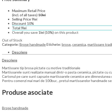
Maximum Retail Price
(incl. of all taxes)
10
lei
Selling Price
9
lei
Discount
10%
Total
9
lei
Overall you save
1
lei
(10%)
on this product
Out of Stock
Categorie:
Broşe handmade
Etichete:
brose
,
ceramica
,
martisoare trad
Descriere
Descriere
Martisoare tip brosa pictate cu motive traditionale
Martisoarele sunt realizate manual dintr-o pasta ceramica, pictate cu culor
Cartonul pe care sunt capsate martisoarele ceramice are dimnesiunea de 5
Pentru comenzi mai mari de 100buc , pretul martisoarelor handmade se
Produse asociate
Broşe handmade