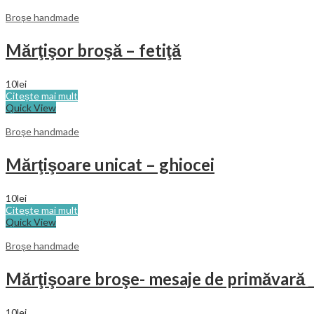
Broşe handmade
Mărţişor broşă – fetiţă
10
lei
Citește mai mult
Quick View
Broşe handmade
Mărţişoare unicat – ghiocei
10
lei
Citește mai mult
Quick View
Broşe handmade
Mărţişoare broşe- mesaje de primăvară 
10
lei