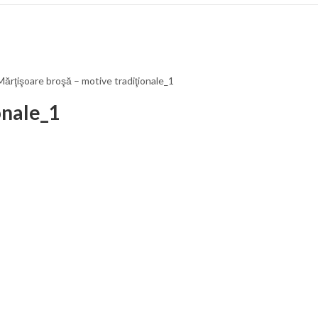
Mărţişoare broşă – motive tradiţionale_1
onale_1