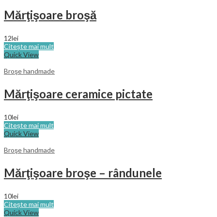
Mărţişoare broşă
12
lei
Citește mai mult
Quick View
Broşe handmade
Mărţişoare ceramice pictate
10
lei
Citește mai mult
Quick View
Broşe handmade
Mărţişoare broşe – rândunele
10
lei
Citește mai mult
Quick View