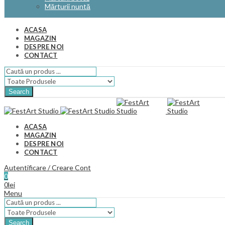
Mărturii nuntă
ACASA
MAGAZIN
DESPRE NOI
CONTACT
Search
ACASA
MAGAZIN
DESPRE NOI
CONTACT
Autentificare / Creare Cont
0
0
lei
Menu
Search