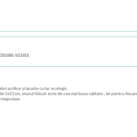
itionale
,
pictate
i acrilice si lacuite cu lac ecologic.
x11cm, snurul folosit este de cea mai buna calitate , iar pentru fiecare m
 negociaza.