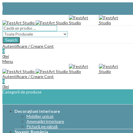
Facebook
Search
Autentificare / Creare Cont
0
0
lei
Menu
Autentificare / Creare Cont
0
0
lei
Categorii de produse
Decorațiuni interioare
Mobilier unicat
Amenajări interioare
Pictură pe pânză
Suvenir România