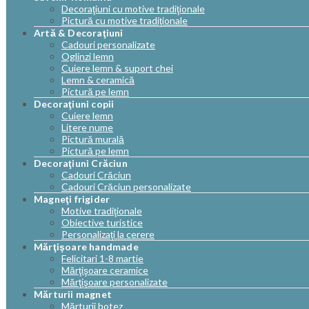
Decoraţiuni cu motive tradiţionale
Pictură cu motive tradiţionale
Artă & Decoraţiuni
Cadouri personalizate
Oglinzi lemn
Cuiere lemn & suport chei
Lemn & ceramică
Pictură pe lemn
Decoraţiuni copii
Cuiere lemn
Litere nume
Pictură murală
Pictură pe lemn
Decoraţiuni Crăciun
Cadouri Crăciun
Cadouri Crăciun personalizate
Magneţi frigider
Motive tradiţionale
Obiective turistice
Personalizaţi la cerere
Mărţişoare handmade
Felicitari 1-8 martie
Mărţişoare ceramice
Mărţişoare personalizate
Mărturii magnet
Mărturii botez