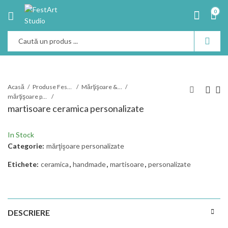
0
Acasă
Produse Festart
Mărţişoare & felicitări 1 Martie
mărţişoare personalizate
martisoare ceramica personalizate
In Stock
Categorie:
mărţişoare personalizate
Etichete:
ceramica
,
handmade
,
martisoare
,
personalizate
DESCRIERE