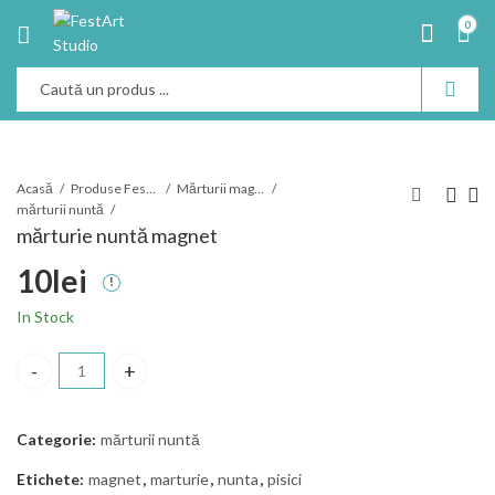
0
Acasă
Produse Festart
Mărturii magnet
mărturii nuntă
mărturie nuntă magnet
10
lei
In Stock
mărturie nuntă magnet cantitate
Categorie:
mărturii nuntă
Etichete:
magnet
,
marturie
,
nunta
,
pisici