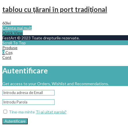
tablou cu ţărani în port tradiţional
60
lei
Citește mai mult
Quick View
FestArt © 2023 Toate drepturile rezervate.
Scroll To Top
Produse
0
Coș
Cont
Autentificare
Get access to your Orders, Wishlist and Recommendations.
Tine-ma minte
Ti-ai uitat parola?
Autentificare