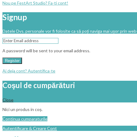
Nou pe FestArt Studio? Fa-ti cont!
Signup
Datele Dvs. personale vor fi folosite ca să poți naviga mai ușor prin webs
A password will be sent to your email address.
Register
Ai deja cont? Autentifica-te
Coşul de cumpărături
Close
Nici un produs in coș.
Continua cumparaturile
Autentificare & Creare Cont