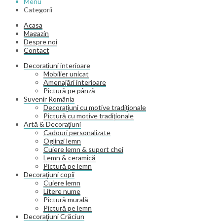
Menu
Categorii
Acasa
Magazin
Despre noi
Contact
Decorațiuni interioare
Mobilier unicat
Amenajări interioare
Pictură pe pânză
Suvenir România
Decoraţiuni cu motive tradiţionale
Pictură cu motive tradiţionale
Artă & Decoraţiuni
Cadouri personalizate
Oglinzi lemn
Cuiere lemn & suport chei
Lemn & ceramică
Pictură pe lemn
Decoraţiuni copii
Cuiere lemn
Litere nume
Pictură murală
Pictură pe lemn
Decoraţiuni Crăciun