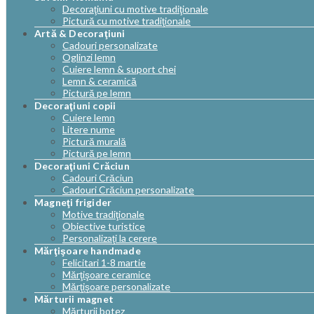
Decoraţiuni cu motive tradiţionale
Pictură cu motive tradiţionale
Artă & Decoraţiuni
Cadouri personalizate
Oglinzi lemn
Cuiere lemn & suport chei
Lemn & ceramică
Pictură pe lemn
Decoraţiuni copii
Cuiere lemn
Litere nume
Pictură murală
Pictură pe lemn
Decoraţiuni Crăciun
Cadouri Crăciun
Cadouri Crăciun personalizate
Magneţi frigider
Motive tradiţionale
Obiective turistice
Personalizaţi la cerere
Mărţişoare handmade
Felicitari 1-8 martie
Mărţişoare ceramice
Mărţişoare personalizate
Mărturii magnet
Mărturii botez