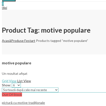
0
0
lei
Product Tag: motive populare
Acasă
Produse Festart
Products tagged “motive populare”
motive populare
Un rezultat afișat
Grid View
List View
Show:
Out Of Stock
pictură cu motive tradiţionale