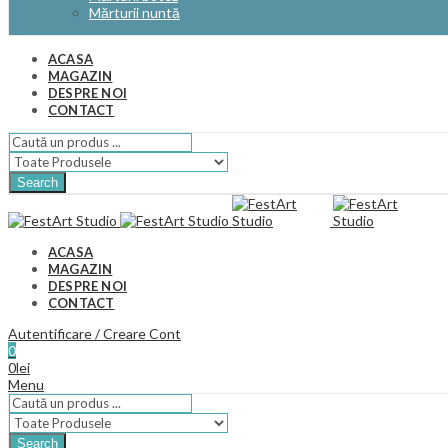
Mărturii nuntă
ACASA
MAGAZIN
DESPRE NOI
CONTACT
Search
ACASA
MAGAZIN
DESPRE NOI
CONTACT
Autentificare / Creare Cont
0
0
lei
Menu
Search