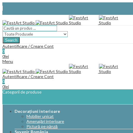
Facebook
Search
Autentificare / Creare Cont
0
0
lei
Menu
Autentificare / Creare Cont
0
0
lei
Categorii de produse
Decorațiuni interioare
Mobilier unicat
Amenajări interioare
Pictură pe pânză
Suvenir România