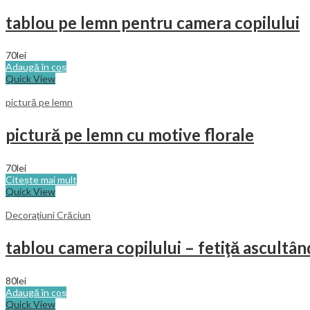
tablou pe lemn pentru camera copilului
70
lei
Adaugă în coș
Quick View
pictură pe lemn
pictură pe lemn cu motive florale
70
lei
Citește mai mult
Quick View
Decoraţiuni Crăciun
tablou camera copilului – fetiţă ascultâ
80
lei
Adaugă în coș
Quick View