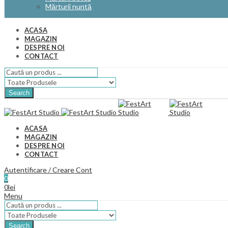
Mărturii nuntă
ACASA
MAGAZIN
DESPRE NOI
CONTACT
Search
ACASA
MAGAZIN
DESPRE NOI
CONTACT
Autentificare / Creare Cont
0
0
lei
Menu
Search