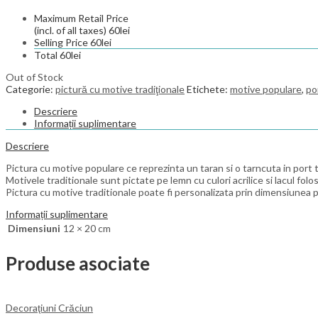
Maximum Retail Price
(incl. of all taxes)
60
lei
Selling Price
60
lei
Total
60
lei
Out of Stock
Categorie:
pictură cu motive tradiţionale
Etichete:
motive populare
,
po
Descriere
Informații suplimentare
Descriere
Pictura cu motive populare ce reprezinta un taran si o tarncuta in port t
Motivele traditionale sunt pictate pe lemn cu culori acrilice si lacul fol
Pictura cu motive traditionale poate fi personalizata prin dimensiunea p
Informații suplimentare
Dimensiuni
12 × 20 cm
Produse asociate
Decoraţiuni Crăciun