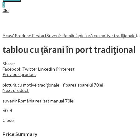
0
0
lei
Acasă
Produse Festart
Suvenir România
pictură cu motive tradiţionale
ta
tablou cu ţărani în port tradiţional
Share:
Facebook
Twitter
LinkedIn
Pinterest
Previous product
pictură cu motive tradiţionale - floarea soarelui
70
lei
Next product
suvenir România realizat manual
70
lei
60
lei
Close
Price Summary