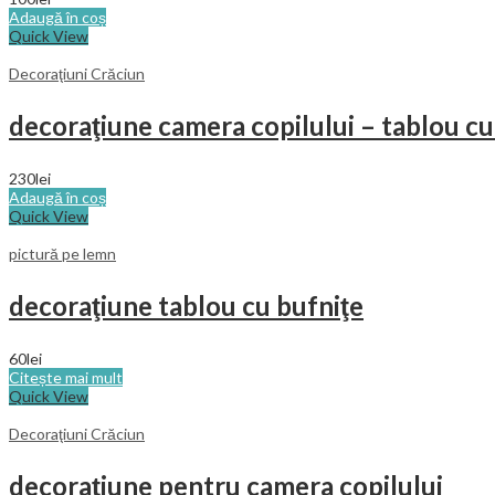
Adaugă în coș
Quick View
Decoraţiuni Crăciun
decoraţiune camera copilului – tablou c
230
lei
Adaugă în coș
Quick View
pictură pe lemn
decoraţiune tablou cu bufniţe
60
lei
Citește mai mult
Quick View
Decoraţiuni Crăciun
decoraţiune pentru camera copilului