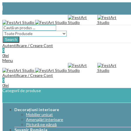
Facebook
Search
Autentificare / Creare Cont
0
0
lei
Menu
Autentificare / Creare Cont
0
0
lei
Categorii de produse
Decorațiuni interioare
Mobilier unicat
Amenajări interioare
Pictură pe pânză
Suvenir România