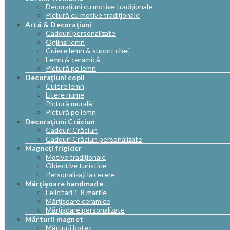
Decoraţiuni cu motive tradiţionale
Pictură cu motive tradiţionale
Artă & Decoraţiuni
Cadouri personalizate
Oglinzi lemn
Cuiere lemn & suport chei
Lemn & ceramică
Pictură pe lemn
Decoraţiuni copii
Cuiere lemn
Litere nume
Pictură murală
Pictură pe lemn
Decoraţiuni Crăciun
Cadouri Crăciun
Cadouri Crăciun personalizate
Magneţi frigider
Motive tradiţionale
Obiective turistice
Personalizaţi la cerere
Mărţişoare handmade
Felicitari 1-8 martie
Mărţişoare ceramice
Mărţişoare personalizate
Mărturii magnet
Mărturii botez