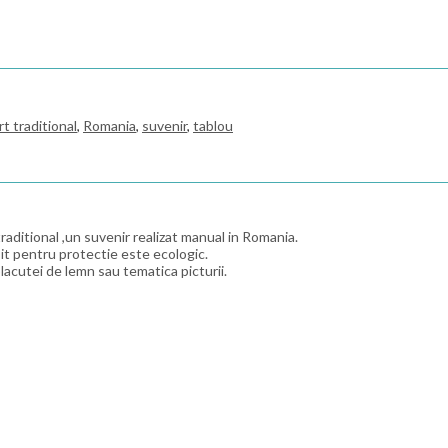
rt traditional
,
Romania
,
suvenir
,
tablou
raditional ,un suvenir realizat manual in Romania.
osit pentru protectie este ecologic.
lacutei de lemn sau tematica picturii.