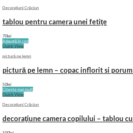
Decoraţiuni Crăciun
tablou pentru camera unei fetiţe
70
lei
Adaugă în coș
Quick View
pictură pe lemn
pictură pe lemn – copac inflorit si porum
50
lei
Citește mai mult
Quick View
Decoraţiuni Crăciun
decoraţiune camera copilului – tablou cu
100
lei