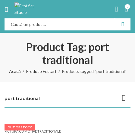
0
Product Tag: port
traditional
Acasă
Produse Festart
Products tagged “port traditional”
port traditional
OUT OF STOCK
PICTURĂ CU MOTIVE TRADIŢIONALE