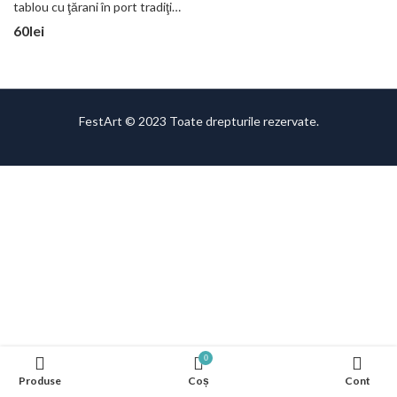
tablou cu ţărani în port tradiţional
60
lei
FestArt © 2023 Toate drepturile rezervate.
0
Produse
Coș
Cont