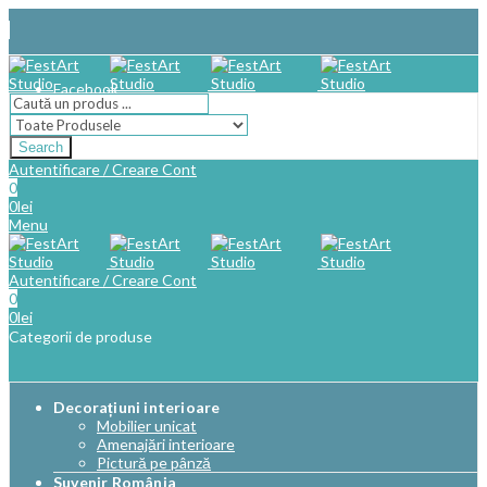
Facebook
Search
Autentificare / Creare Cont
0
0
lei
Menu
Autentificare / Creare Cont
0
0
lei
Categorii de produse
Decorațiuni interioare
Mobilier unicat
Amenajări interioare
Pictură pe pânză
Suvenir România