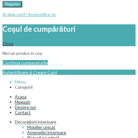
Register
Ai deja cont? Autentifica-te
Coşul de cumpărături
Close
Nici un produs in coș.
Continua cumparaturile
Autentificare & Creare Cont
Menu
Categorii
Acasa
Magazin
Despre noi
Contact
Decorațiuni interioare
Mobilier unicat
Amenajări interioare
Pictură pe pânză