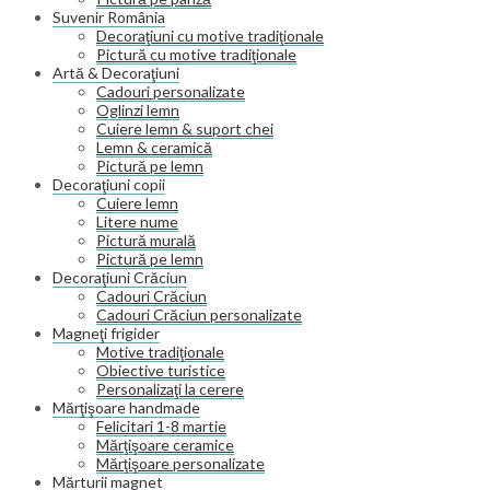
Suvenir România
Decoraţiuni cu motive tradiţionale
Pictură cu motive tradiţionale
Artă & Decoraţiuni
Cadouri personalizate
Oglinzi lemn
Cuiere lemn & suport chei
Lemn & ceramică
Pictură pe lemn
Decoraţiuni copii
Cuiere lemn
Litere nume
Pictură murală
Pictură pe lemn
Decoraţiuni Crăciun
Cadouri Crăciun
Cadouri Crăciun personalizate
Magneţi frigider
Motive tradiţionale
Obiective turistice
Personalizaţi la cerere
Mărţişoare handmade
Felicitari 1-8 martie
Mărţişoare ceramice
Mărţişoare personalizate
Mărturii magnet