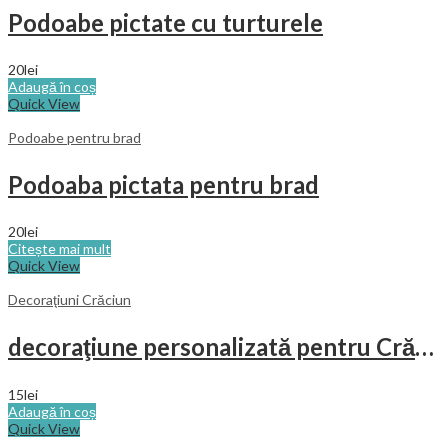
Podoabe pictate cu turturele
20
lei
Adaugă în coș
Quick View
Podoabe pentru brad
Podoaba pictata pentru brad
20
lei
Citește mai mult
Quick View
Decoraţiuni Crăciun
decoraţiune personalizată pentru Crăciun
15
lei
Adaugă în coș
Quick View