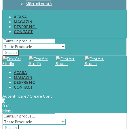
Mărturii nuntă
ACASA
MAGAZIN
DESPRE NOI
CONTACT
Search
ACASA
MAGAZIN
DESPRE NOI
CONTACT
Autentificare / Creare Cont
0
0
lei
Menu
Search