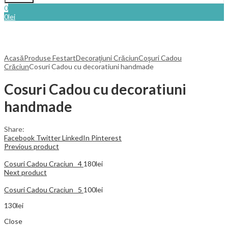
0
0
lei
Acasă
Produse Festart
Decoraţiuni Crăciun
Coşuri Cadou
Crăciun
Cosuri Cadou cu decoratiuni handmade
Cosuri Cadou cu decoratiuni
handmade
Share:
Facebook
Twitter
LinkedIn
Pinterest
Previous product
Cosuri Cadou Craciun _4
180
lei
Next product
Cosuri Cadou Craciun _5
100
lei
130
lei
Close