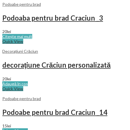
Podoabe pentru brad
Podoaba pentru brad Craciun _3
20
lei
Citește mai mult
Quick View
Decoraţiuni Crăciun
decoraţiune Crăciun personalizată
20
lei
Adaugă în coș
Quick View
Podoabe pentru brad
Podoabe pentru brad Craciun _14
15
lei