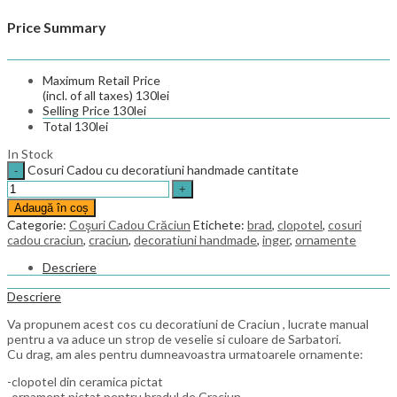
Price Summary
Maximum Retail Price
(incl. of all taxes)
130
lei
Selling Price
130
lei
Total
130
lei
In Stock
Cosuri Cadou cu decoratiuni handmade cantitate
Adaugă în coș
Categorie:
Coşuri Cadou Crăciun
Etichete:
brad
,
clopotel
,
cosuri
cadou craciun
,
craciun
,
decoratiuni handmade
,
inger
,
ornamente
Descriere
Descriere
Va propunem acest cos cu decoratiuni de Craciun , lucrate manual
pentru a va aduce un strop de veselie si culoare de Sarbatori.
Cu drag, am ales pentru dumneavoastra urmatoarele ornamente:
-clopotel din ceramica pictat
-ornament pictat pentru bradul de Craciun