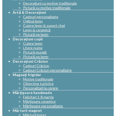
Decoraţiuni cu motive tradiţionale
Pictură cu motive tradiţionale
Artă & Decoraţiuni
Cadouri personalizate
Oglinzi lemn
Cuiere lemn & suport chei
Lemn & ceramică
Pictură pe lemn
Decoraţiuni copii
Cuiere lemn
Litere nume
Pictură murală
Pictură pe lemn
Decoraţiuni Crăciun
Cadouri Crăciun
Cadouri Crăciun personalizate
Magneţi frigider
Motive tradiţionale
Obiective turistice
Personalizaţi la cerere
Mărţişoare handmade
Felicitari 1-8 martie
Mărţişoare ceramice
Mărţişoare personalizate
Mărturii magnet
Mărturii botez