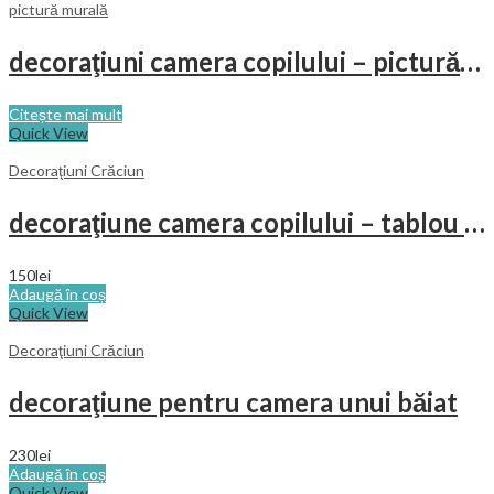
pictură murală
decoraţiuni camera copilului – pictură pe perete
Citește mai mult
Quick View
Decoraţiuni Crăciun
decoraţiune camera copilului – tablou pisici pe acoperiş
150
lei
Adaugă în coș
Quick View
Decoraţiuni Crăciun
decoraţiune pentru camera unui băiat
230
lei
Adaugă în coș
Quick View