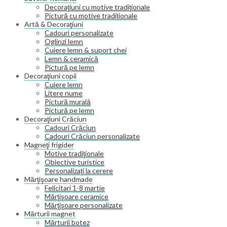
Decoraţiuni cu motive tradiţionale
Pictură cu motive tradiţionale
Artă & Decoraţiuni
Cadouri personalizate
Oglinzi lemn
Cuiere lemn & suport chei
Lemn & ceramică
Pictură pe lemn
Decoraţiuni copii
Cuiere lemn
Litere nume
Pictură murală
Pictură pe lemn
Decoraţiuni Crăciun
Cadouri Crăciun
Cadouri Crăciun personalizate
Magneţi frigider
Motive tradiţionale
Obiective turistice
Personalizaţi la cerere
Mărţişoare handmade
Felicitari 1-8 martie
Mărţişoare ceramice
Mărţişoare personalizate
Mărturii magnet
Mărturii botez