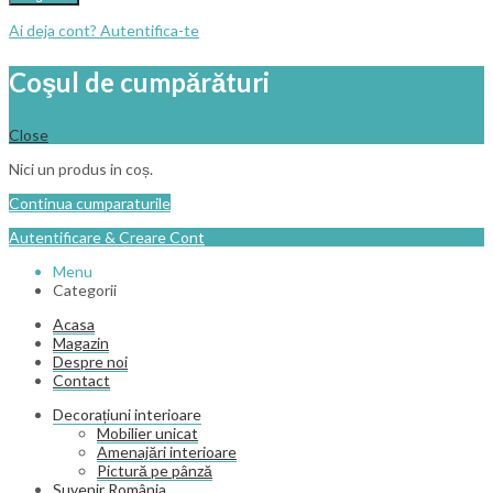
Ai deja cont? Autentifica-te
Coşul de cumpărături
Close
Nici un produs in coș.
Continua cumparaturile
Autentificare & Creare Cont
Menu
Categorii
Acasa
Magazin
Despre noi
Contact
Decorațiuni interioare
Mobilier unicat
Amenajări interioare
Pictură pe pânză
Suvenir România