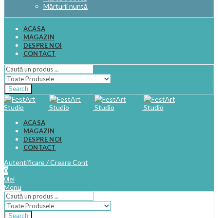
Mărturii nuntă
ACASA
MAGAZIN
DESPRE NOI
CONTACT
Search
ACASA
MAGAZIN
DESPRE NOI
CONTACT
Autentificare / Creare Cont
0
0
lei
Menu
Search