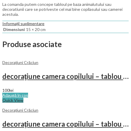
La comanda putem concepe tabloul pe baza animalutului sau
decoratiunii care se potriveste cel mai bine copilasului sau camerei
acestuia.
Informații suplimentare
Dimensiuni
15 × 20 cm
Produse asociate
Decoraţiuni Crăciun
decoraţiune camera copilului – tablou cu animaluţe in vacanţă
100
lei
Adaugă în coș
Quick View
Decoraţiuni Crăciun
decoraţiune camera copilului – tablou pictat cu o girafă