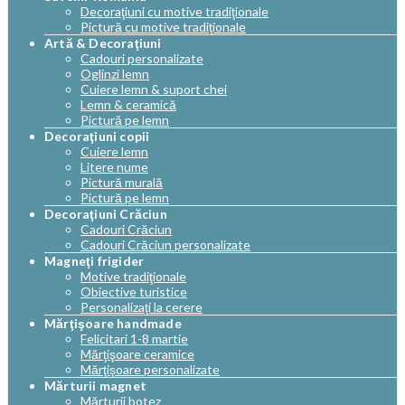
Decoraţiuni cu motive tradiţionale
Pictură cu motive tradiţionale
Artă & Decoraţiuni
Cadouri personalizate
Oglinzi lemn
Cuiere lemn & suport chei
Lemn & ceramică
Pictură pe lemn
Decoraţiuni copii
Cuiere lemn
Litere nume
Pictură murală
Pictură pe lemn
Decoraţiuni Crăciun
Cadouri Crăciun
Cadouri Crăciun personalizate
Magneţi frigider
Motive tradiţionale
Obiective turistice
Personalizaţi la cerere
Mărţişoare handmade
Felicitari 1-8 martie
Mărţişoare ceramice
Mărţişoare personalizate
Mărturii magnet
Mărturii botez