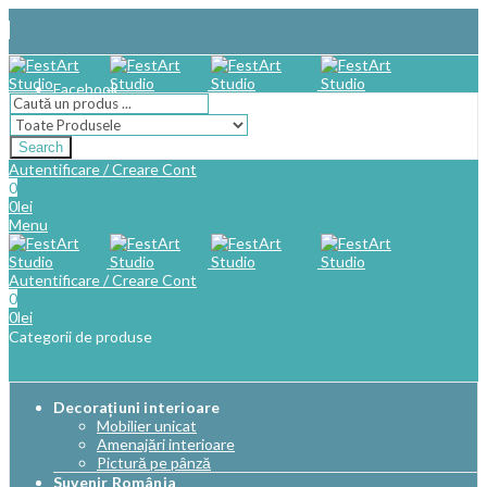
Facebook
Search
Autentificare / Creare Cont
0
0
lei
Menu
Autentificare / Creare Cont
0
0
lei
Categorii de produse
Decorațiuni interioare
Mobilier unicat
Amenajări interioare
Pictură pe pânză
Suvenir România