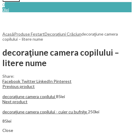
0
0
lei
Acasă
Produse Festart
Decoraţiuni Crăciun
decoraţiune camera
copilului – litere nume
decoraţiune camera copilului –
litere nume
Share:
Facebook
Twitter
LinkedIn
Pinterest
Previous product
decoraţiune camera copilului
85
lei
Next product
decoraţiune camera copilului - cuier cu bufniţe
250
lei
85
lei
Close