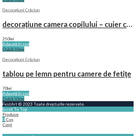
Decoraţiuni Crăciun
decoraţiune camera copilului – cuier cu bufniţe
250
lei
Adaugă în coș
Quick View
Decoraţiuni Crăciun
tablou pe lemn pentru camere de fetiţe
70
lei
Adaugă în coș
Quick View
FestArt © 2023 Toate drepturile rezervate.
Scroll To Top
Produse
0
Coș
Cont