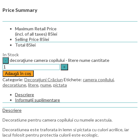
Price Summary
Maximum Retail Price
(incl. of all taxes)
85
lei
Selling Price
85
lei
Total
85
lei
In Stock
decoraţiune camera copilului - litere nume cantitate
Adaugă în coș
Categorie:
Decoraţiuni Crăciun
Etichete:
camera copilului
,
decoratiune
,
litere
,
nume
,
pictata
Descriere
Informații suplimentare
Descriere
Decoratiune pentru camera copilului cu numele acestuia.
Decoratiunea este traforata in lemn si pictata cu culori acrilice, iar
lacul folosit pentru protectia culorii este ecologic.