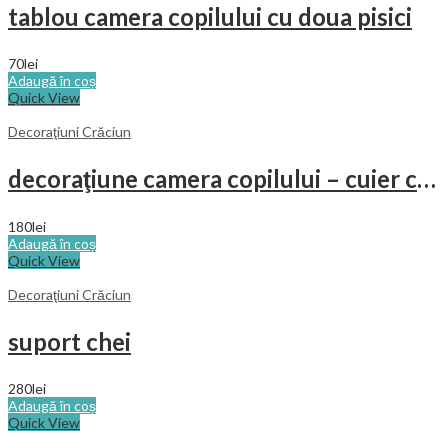
tablou camera copilului cu doua pisici
70
lei
Adaugă în coș
Quick View
Decoraţiuni Crăciun
decoraţiune camera copilului – cuier cu fluture
180
lei
Adaugă în coș
Quick View
Decoraţiuni Crăciun
suport chei
280
lei
Adaugă în coș
Quick View