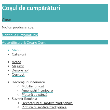
Coşul de cumpărături
Close
Nici un produs in coș.
Continua cumparaturile
Autentificare & Creare Cont
Menu
Categorii
Acasa
Magazin
Despre noi
Contact
Decorațiuni interioare
Mobilier unicat
Amenajări interioare
Pictură pe pânză
Suvenir România
Decoraţiuni cu motive tradiţionale
Pictură cu motive tradiţionale