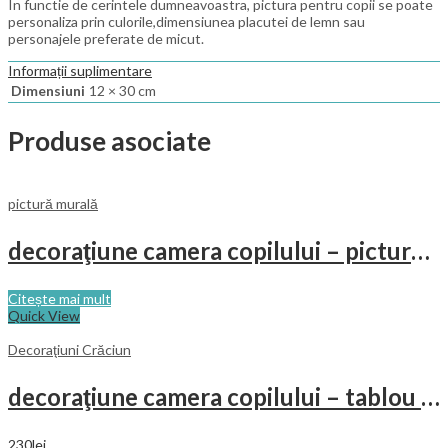
In functie de cerintele dumneavoastra, pictura pentru copii se poate
personaliza prin culorile,dimensiunea placutei de lemn sau
personajele preferate de micut.
Informații suplimentare
Dimensiuni
12 × 30 cm
Produse asociate
pictură murală
decoraţiune camera copilului – pictură pe perete
Citește mai mult
Quick View
Decoraţiuni Crăciun
decoraţiune camera copilului – tablou cu animăluţe
230
lei