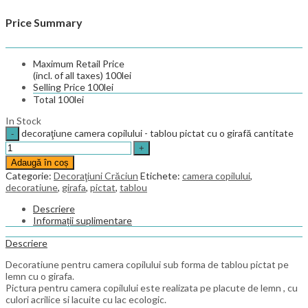
Price Summary
Maximum Retail Price
(incl. of all taxes)
100
lei
Selling Price
100
lei
Total
100
lei
In Stock
decoraţiune camera copilului - tablou pictat cu o girafă cantitate
Adaugă în coș
Categorie:
Decoraţiuni Crăciun
Etichete:
camera copilului
,
decoratiune
,
girafa
,
pictat
,
tablou
Descriere
Informații suplimentare
Descriere
Decoratiune pentru camera copilului sub forma de tablou pictat pe
lemn cu o girafa.
Pictura pentru camera copilului este realizata pe placute de lemn , cu
culori acrilice si lacuite cu lac ecologic.