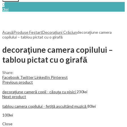
0
0
lei
Acasă
Produse Festart
Decoraţiuni Crăciun
decoraţiune camera
copilului – tablou pictat cu o girafă
decoraţiune camera copilului –
tablou pictat cu o girafă
Share:
Facebook
Twitter
LinkedIn
Pinterest
Previous product
decoraţiune cameră copii - căsuţa cu pisici
230
lei
Next product
tablou camera copilului - fetiţă ascultând muzică
80
lei
100
lei
Close