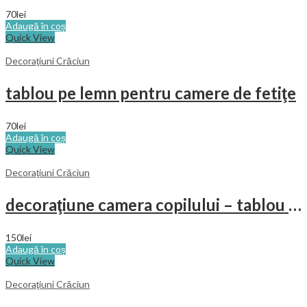
70
lei
Adaugă în coș
Quick View
Decoraţiuni Crăciun
tablou pe lemn pentru camere de fetiţe
70
lei
Adaugă în coș
Quick View
Decoraţiuni Crăciun
decoraţiune camera copilului – tablou pisici pe acoperiş
150
lei
Adaugă în coș
Quick View
Decoraţiuni Crăciun