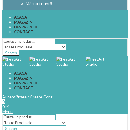
Mărturii nuntă
ACASA
MAGAZIN
DESPRE NOI
CONTACT
Search
ACASA
MAGAZIN
DESPRE NOI
CONTACT
Autentificare / Creare Cont
0
0
lei
Menu
Search