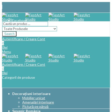
Facebook
Search
Autentificare / Creare Cont
0
0
lei
Menu
Autentificare / Creare Cont
0
0
lei
Categorii de produse
Decorațiuni interioare
Mobilier unicat
Amenajări interioare
Pictură pe pânză
Suvenir România