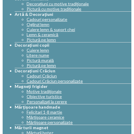
Decoraţiuni cu motive tradiţionale
Pictură cu motive tradiţionale
Artă & Decoraţiuni
Cadouri personalizate
Oglinzi lemn
Cuiere lemn & suport chei
Lemn & ceramică
Pictură pe lemn
Decoraţiuni copii
Cuiere lemn
Litere nume
Pictură murală
Pictură pe lemn
Decoraţiuni Crăciun
Cadouri Crăciun
Cadouri Crăciun personalizate
Magneţi frigider
Motive tradiţionale
Obiective turistice
Personalizaţi la cerere
Mărţişoare handmade
Felicitari 1-8 martie
Mărţişoare ceramice
Mărţişoare personalizate
Mărturii magnet
Mărturii botez