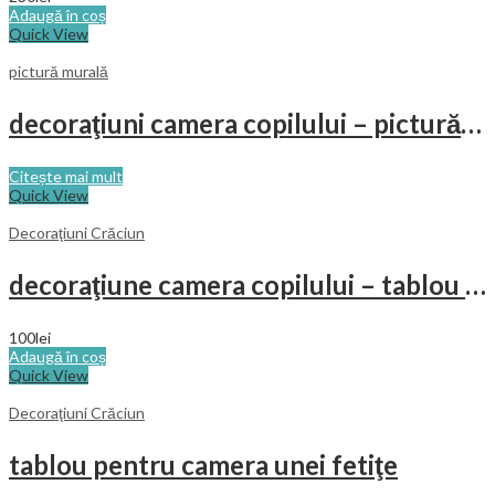
Adaugă în coș
Quick View
pictură murală
decoraţiuni camera copilului – pictură pe perete
Citește mai mult
Quick View
Decoraţiuni Crăciun
decoraţiune camera copilului – tablou cu animaluţe in vacanţă
100
lei
Adaugă în coș
Quick View
Decoraţiuni Crăciun
tablou pentru camera unei fetiţe