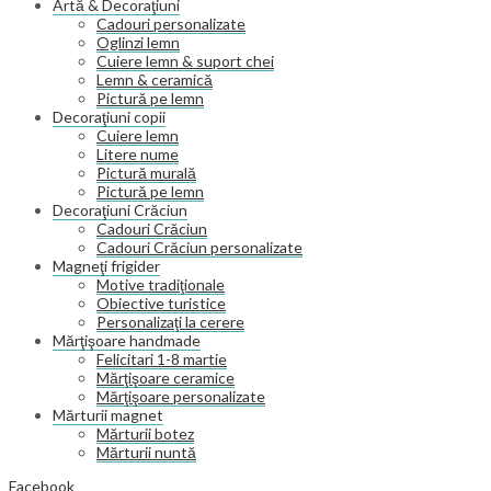
Artă & Decoraţiuni
Cadouri personalizate
Oglinzi lemn
Cuiere lemn & suport chei
Lemn & ceramică
Pictură pe lemn
Decoraţiuni copii
Cuiere lemn
Litere nume
Pictură murală
Pictură pe lemn
Decoraţiuni Crăciun
Cadouri Crăciun
Cadouri Crăciun personalizate
Magneţi frigider
Motive tradiţionale
Obiective turistice
Personalizaţi la cerere
Mărţişoare handmade
Felicitari 1-8 martie
Mărţişoare ceramice
Mărţişoare personalizate
Mărturii magnet
Mărturii botez
Mărturii nuntă
Facebook