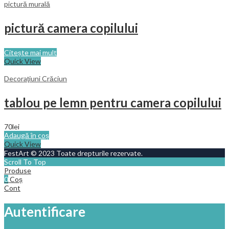
pictură murală
pictură camera copilului
Citește mai mult
Quick View
Decoraţiuni Crăciun
tablou pe lemn pentru camera copilului
70
lei
Adaugă în coș
Quick View
FestArt © 2023 Toate drepturile rezervate.
Scroll To Top
Produse
0
Coș
Cont
Autentificare