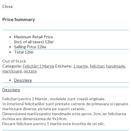
Close
Price Summary
Maximum Retail Price
(incl. of all taxes)
12
lei
Selling Price
12
lei
Total
12
lei
Out of Stock
Categorie:
Felicitări 1 Martie
Etichete:
1 martie
,
felicitari
,
handmade
,
martisoare
,
pictate
Descriere
Descriere
Felicitari pentru 1 Martie , modelele sunt creatii originale.
In interiorul felicitariilor sunt printate catrene de primavara si capsate
martisoare diverse, pictate pe suport ceramic.
Dimensiunea martisoarelor handmade este aprox. 3cm, iar felicitarea
inchisa are dimensiunea de 9x14cm.
Fiecare felicitare pentru 1 martie este insotita de un plic.