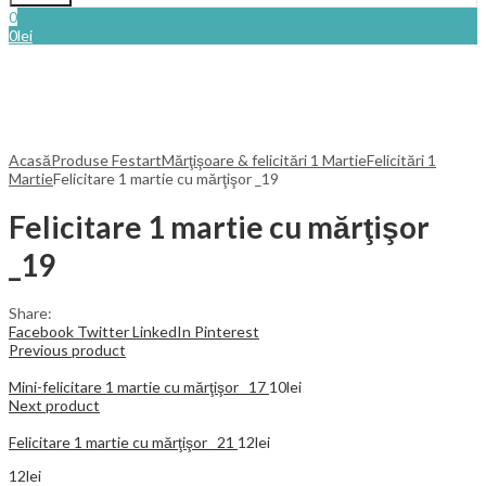
0
0
lei
Acasă
Produse Festart
Mărţişoare & felicitări 1 Martie
Felicitări 1
Martie
Felicitare 1 martie cu mărţişor _19
Felicitare 1 martie cu mărţişor
_19
Share:
Facebook
Twitter
LinkedIn
Pinterest
Previous product
Mini-felicitare 1 martie cu mărţişor _17
10
lei
Next product
Felicitare 1 martie cu mărţişor _21
12
lei
12
lei