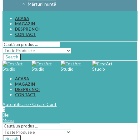
Mărturii nuntă
ACASA
MAGAZIN
DESPRE NOI
CONTACT
Search
ACASA
MAGAZIN
DESPRE NOI
CONTACT
Autentificare / Creare Cont
0
0
lei
Menu
Search