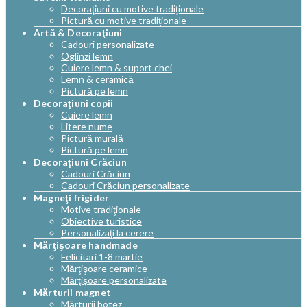
Decoraţiuni cu motive tradiţionale
Pictură cu motive tradiţionale
Artă & Decoraţiuni
Cadouri personalizate
Oglinzi lemn
Cuiere lemn & suport chei
Lemn & ceramică
Pictură pe lemn
Decoraţiuni copii
Cuiere lemn
Litere nume
Pictură murală
Pictură pe lemn
Decoraţiuni Crăciun
Cadouri Crăciun
Cadouri Crăciun personalizate
Magneţi frigider
Motive tradiţionale
Obiective turistice
Personalizaţi la cerere
Mărţişoare handmade
Felicitari 1-8 martie
Mărţişoare ceramice
Mărţişoare personalizate
Mărturii magnet
Mărturii botez