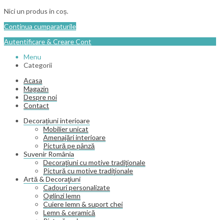
Nici un produs in coș.
Continua cumparaturile
Autentificare & Creare Cont
Menu
Categorii
Acasa
Magazin
Despre noi
Contact
Decorațiuni interioare
Mobilier unicat
Amenajări interioare
Pictură pe pânză
Suvenir România
Decoraţiuni cu motive tradiţionale
Pictură cu motive tradiţionale
Artă & Decoraţiuni
Cadouri personalizate
Oglinzi lemn
Cuiere lemn & suport chei
Lemn & ceramică