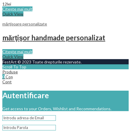
12
lei
Citește mai mult
Quick View
mărţişoare personalizate
mărţişor handmade personalizat
Citește mai mult
Quick View
FestArt © 2023 Toate drepturile rezervate.
Scroll To Top
Produse
0
Coș
Cont
Autentificare
Get access to your Orders, Wishlist and Recommendations.