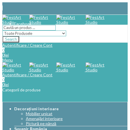
Facebook
Search
Autentificare / Creare Cont
0
0
lei
Menu
Autentificare / Creare Cont
0
0
lei
Categorii de produse
Decorațiuni interioare
Mobilier unicat
Amenajări interioare
Pictură pe pânză
Suvenir România