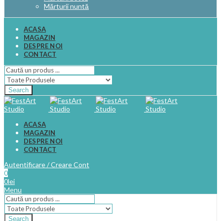
Mărturii nuntă
ACASA
MAGAZIN
DESPRE NOI
CONTACT
Search
ACASA
MAGAZIN
DESPRE NOI
CONTACT
Autentificare / Creare Cont
0
0
lei
Menu
Search