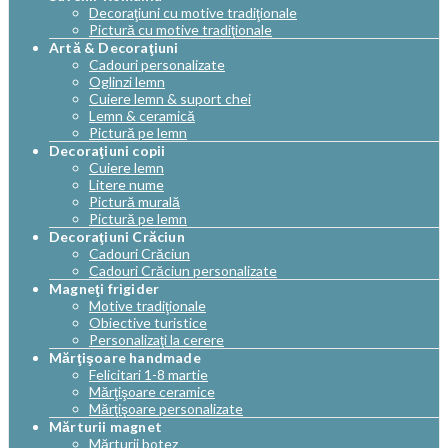
Decoraţiuni cu motive tradiţionale
Pictură cu motive tradiţionale
Artă & Decoraţiuni
Cadouri personalizate
Oglinzi lemn
Cuiere lemn & suport chei
Lemn & ceramică
Pictură pe lemn
Decoraţiuni copii
Cuiere lemn
Litere nume
Pictură murală
Pictură pe lemn
Decoraţiuni Crăciun
Cadouri Crăciun
Cadouri Crăciun personalizate
Magneţi frigider
Motive tradiţionale
Obiective turistice
Personalizaţi la cerere
Mărţişoare handmade
Felicitari 1-8 martie
Mărţişoare ceramice
Mărţişoare personalizate
Mărturii magnet
Mărturii botez