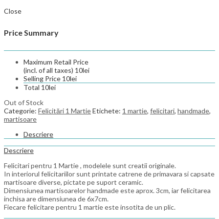
Close
Price Summary
Maximum Retail Price
(incl. of all taxes)
10
lei
Selling Price
10
lei
Total
10
lei
Out of Stock
Categorie:
Felicitări 1 Martie
Etichete:
1 martie
,
felicitari
,
handmade
,
martisoare
Descriere
Descriere
Felicitari pentru 1 Martie , modelele sunt creatii originale.
In interiorul felicitariilor sunt printate catrene de primavara si capsate
martisoare diverse, pictate pe suport ceramic.
Dimensiunea martisoarelor handmade este aprox. 3cm, iar felicitarea
inchisa are dimensiunea de 6x7cm.
Fiecare felicitare pentru 1 martie este insotita de un plic.