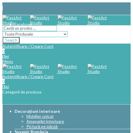
Facebook
Search
Autentificare / Creare Cont
0
0
lei
Menu
Autentificare / Creare Cont
0
0
lei
Categorii de produse
Decorațiuni interioare
Mobilier unicat
Amenajări interioare
Pictură pe pânză
Suvenir România