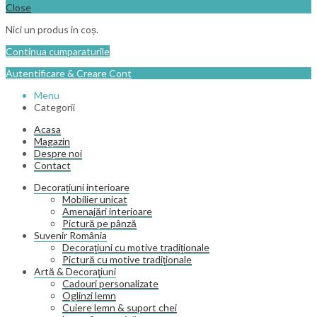
Close
Nici un produs in coș.
Continua cumparaturile
Autentificare & Creare Cont
Menu
Categorii
Acasa
Magazin
Despre noi
Contact
Decorațiuni interioare
Mobilier unicat
Amenajări interioare
Pictură pe pânză
Suvenir România
Decoraţiuni cu motive tradiţionale
Pictură cu motive tradiţionale
Artă & Decoraţiuni
Cadouri personalizate
Oglinzi lemn
Cuiere lemn & suport chei