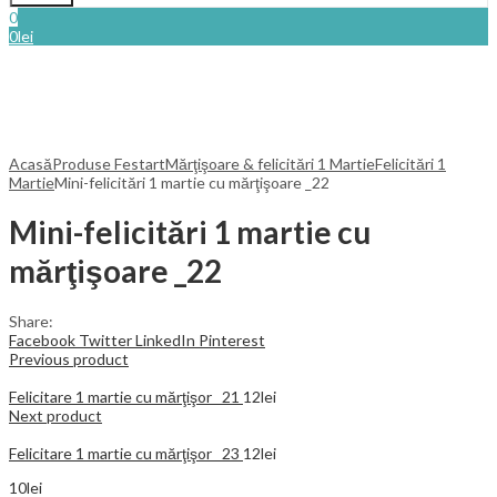
0
0
lei
Acasă
Produse Festart
Mărţişoare & felicitări 1 Martie
Felicitări 1
Martie
Mini-felicitări 1 martie cu mărţişoare _22
Mini-felicitări 1 martie cu
mărţişoare _22
Share:
Facebook
Twitter
LinkedIn
Pinterest
Previous product
Felicitare 1 martie cu mărţişor _21
12
lei
Next product
Felicitare 1 martie cu mărţişor _23
12
lei
10
lei