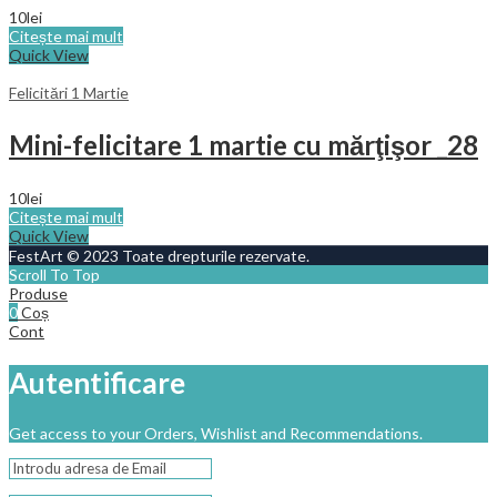
10
lei
Citește mai mult
Quick View
Felicitări 1 Martie
Mini-felicitare 1 martie cu mărţişor _28
10
lei
Citește mai mult
Quick View
FestArt © 2023 Toate drepturile rezervate.
Scroll To Top
Produse
0
Coș
Cont
Autentificare
Get access to your Orders, Wishlist and Recommendations.