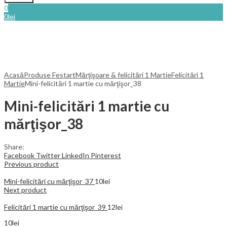
0
0
lei
Acasă
Produse Festart
Mărţişoare & felicitări 1 Martie
Felicitări 1
Martie
Mini-felicitări 1 martie cu mărţişor_38
Mini-felicitări 1 martie cu
mărţişor_38
Share:
Facebook
Twitter
LinkedIn
Pinterest
Previous product
Mini-felicitări cu mărţişor_37
10
lei
Next product
Felicitări 1 martie cu mărţişor_39
12
lei
10
lei