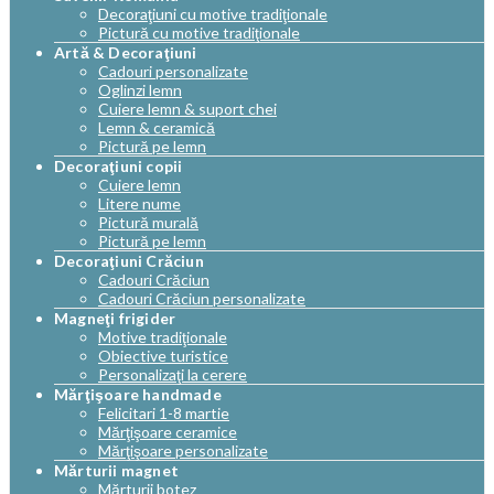
Decoraţiuni cu motive tradiţionale
Pictură cu motive tradiţionale
Artă & Decoraţiuni
Cadouri personalizate
Oglinzi lemn
Cuiere lemn & suport chei
Lemn & ceramică
Pictură pe lemn
Decoraţiuni copii
Cuiere lemn
Litere nume
Pictură murală
Pictură pe lemn
Decoraţiuni Crăciun
Cadouri Crăciun
Cadouri Crăciun personalizate
Magneţi frigider
Motive tradiţionale
Obiective turistice
Personalizaţi la cerere
Mărţişoare handmade
Felicitari 1-8 martie
Mărţişoare ceramice
Mărţişoare personalizate
Mărturii magnet
Mărturii botez