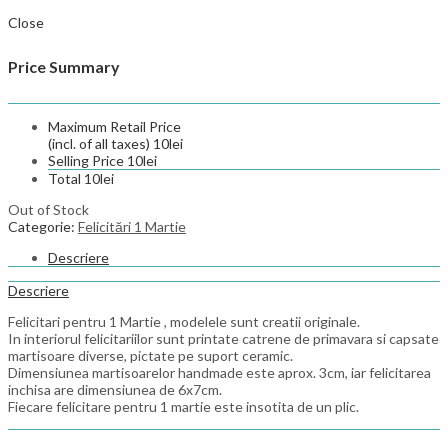
Close
Price Summary
Maximum Retail Price
(incl. of all taxes)
10
lei
Selling Price
10
lei
Total
10
lei
Out of Stock
Categorie:
Felicitări 1 Martie
Descriere
Descriere
Felicitari pentru 1 Martie , modelele sunt creatii originale.
In interiorul felicitariilor sunt printate catrene de primavara si capsate
martisoare diverse, pictate pe suport ceramic.
Dimensiunea martisoarelor handmade este aprox. 3cm, iar felicitarea
inchisa are dimensiunea de 6x7cm.
Fiecare felicitare pentru 1 martie este insotita de un plic.