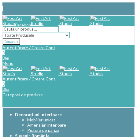
Facebook
Search
Autentificare / Creare Cont
0
0
lei
Menu
Autentificare / Creare Cont
0
0
lei
Categorii de produse
Decorațiuni interioare
Mobilier unicat
Amenajări interioare
Pictură pe pânză
Suvenir România