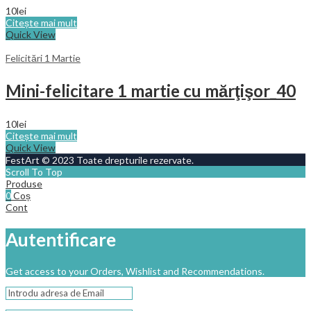
10
lei
Citește mai mult
Quick View
Felicitări 1 Martie
Mini-felicitare 1 martie cu mărţişor_40
10
lei
Citește mai mult
Quick View
FestArt © 2023 Toate drepturile rezervate.
Scroll To Top
Produse
0
Coș
Cont
Autentificare
Get access to your Orders, Wishlist and Recommendations.