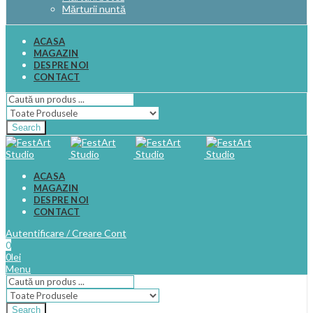
Mărturii nuntă
ACASA
MAGAZIN
DESPRE NOI
CONTACT
Search
ACASA
MAGAZIN
DESPRE NOI
CONTACT
Autentificare / Creare Cont
0
0
lei
Menu
Search