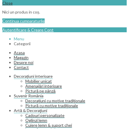
Close
Nici un produs in coș.
Continua cumparaturile
Autentificare & Creare Cont
Menu
Categorii
Acasa
Magazin
Despre noi
Contact
Decorațiuni interioare
Mobilier unicat
Amenajări interioare
Pictură pe pânză
Suvenir România
Decoraţiuni cu motive tradiţionale
Pictură cu motive tradiţionale
Artă & Decoraţiuni
Cadouri personalizate
Oglinzi lemn
Cuiere lemn & suport chei