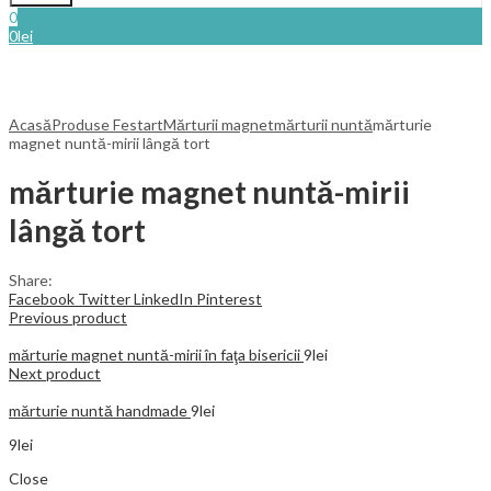
0
0
lei
Acasă
Produse Festart
Mărturii magnet
mărturii nuntă
mărturie
magnet nuntă-mirii lângă tort
mărturie magnet nuntă-mirii
lângă tort
Share:
Facebook
Twitter
LinkedIn
Pinterest
Previous product
mărturie magnet nuntă-mirii în faţa bisericii
9
lei
Next product
mărturie nuntă handmade
9
lei
9
lei
Close