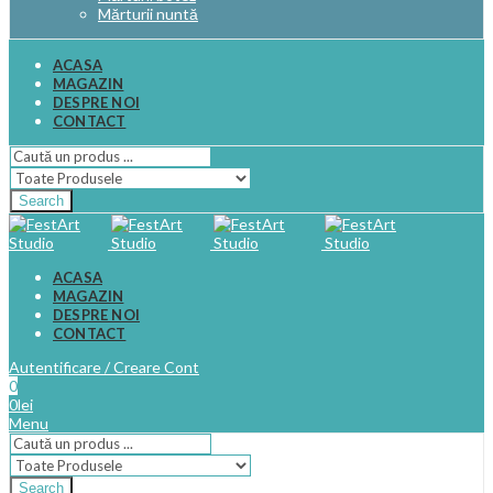
Mărturii nuntă
ACASA
MAGAZIN
DESPRE NOI
CONTACT
Search
ACASA
MAGAZIN
DESPRE NOI
CONTACT
Autentificare / Creare Cont
0
0
lei
Menu
Search