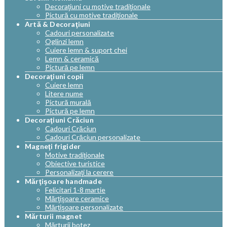
Decoraţiuni cu motive tradiţionale
Pictură cu motive tradiţionale
Artă & Decoraţiuni
Cadouri personalizate
Oglinzi lemn
Cuiere lemn & suport chei
Lemn & ceramică
Pictură pe lemn
Decoraţiuni copii
Cuiere lemn
Litere nume
Pictură murală
Pictură pe lemn
Decoraţiuni Crăciun
Cadouri Crăciun
Cadouri Crăciun personalizate
Magneţi frigider
Motive tradiţionale
Obiective turistice
Personalizaţi la cerere
Mărţişoare handmade
Felicitari 1-8 martie
Mărţişoare ceramice
Mărţişoare personalizate
Mărturii magnet
Mărturii botez