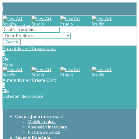
Facebook
Search
Autentificare / Creare Cont
0
0
lei
Menu
Autentificare / Creare Cont
0
0
lei
Categorii de produse
Decorațiuni interioare
Mobilier unicat
Amenajări interioare
Pictură pe pânză
Suvenir România