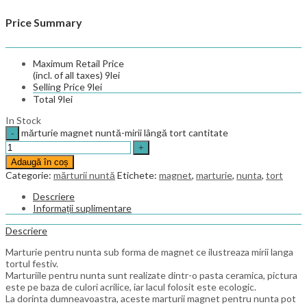
Price Summary
Maximum Retail Price
(incl. of all taxes)
9
lei
Selling Price
9
lei
Total
9
lei
In Stock
mărturie magnet nuntă-mirii lângă tort cantitate
Adaugă în coș
Categorie:
mărturii nuntă
Etichete:
magnet
,
marturie
,
nunta
,
tort
Descriere
Informații suplimentare
Descriere
Marturie pentru nunta sub forma de magnet ce ilustreaza mirii langa
tortul festiv.
Marturiile pentru nunta sunt realizate dintr-o pasta ceramica, pictura
este pe baza de culori acrilice, iar lacul folosit este ecologic.
La dorinta dumneavoastra, aceste marturii magnet pentru nunta pot