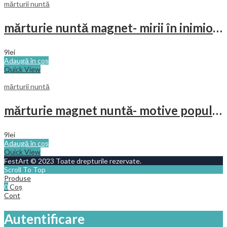
mărturii nuntă
mărturie nuntă magnet- mirii în inimioara
9
lei
Adaugă în coș
Quick View
mărturii nuntă
mărturie magnet nuntă- motive populare
9
lei
Adaugă în coș
Quick View
FestArt © 2023 Toate drepturile rezervate.
Scroll To Top
Produse
0
Coș
Cont
Autentificare