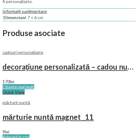
fi personalizate.
Informații suplimentare
Dimensiuni
7 × 6 cm
Produse asociate
cadouri personalizate
decoraţiune personalizată – cadou nuntă
170
lei
Citește mai mult
Quick View
mărturii nuntă
mărturie nuntă magnet _11
9
lei
Adaugă în coș