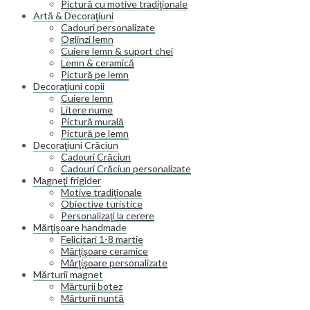
Pictură cu motive tradiţionale
Artă & Decoraţiuni
Cadouri personalizate
Oglinzi lemn
Cuiere lemn & suport chei
Lemn & ceramică
Pictură pe lemn
Decoraţiuni copii
Cuiere lemn
Litere nume
Pictură murală
Pictură pe lemn
Decoraţiuni Crăciun
Cadouri Crăciun
Cadouri Crăciun personalizate
Magneţi frigider
Motive tradiţionale
Obiective turistice
Personalizaţi la cerere
Mărţişoare handmade
Felicitari 1-8 martie
Mărţişoare ceramice
Mărţişoare personalizate
Mărturii magnet
Mărturii botez
Mărturii nuntă