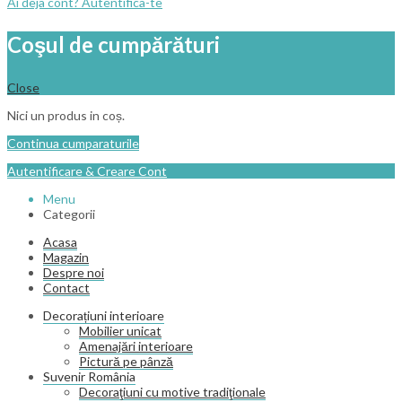
Ai deja cont? Autentifica-te
Coşul de cumpărături
Close
Nici un produs in coș.
Continua cumparaturile
Autentificare & Creare Cont
Menu
Categorii
Acasa
Magazin
Despre noi
Contact
Decorațiuni interioare
Mobilier unicat
Amenajări interioare
Pictură pe pânză
Suvenir România
Decoraţiuni cu motive tradiţionale