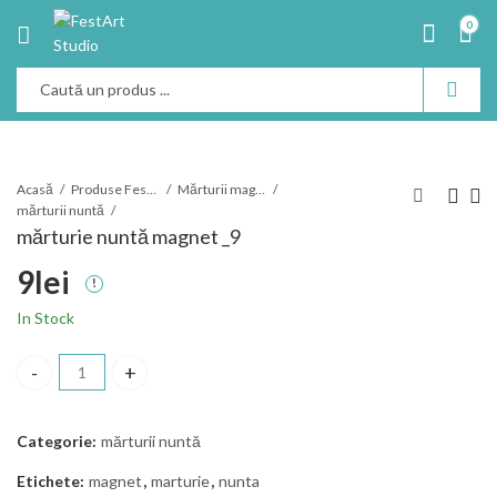
0
Acasă
Produse Festart
Mărturii magnet
mărturii nuntă
mărturie nuntă magnet _9
9
lei
In Stock
mărturie nuntă magnet _9 cantitate
Categorie:
mărturii nuntă
Etichete:
magnet
,
marturie
,
nunta