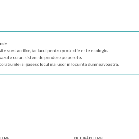
rale.
ite sunt acrilice, iar lacul pentru protectie este ecologic.
vazute cu un sistem de prindere pe perete.
coratiunile isi gasesc locul mai usor in locuinta dumneavoastra.
E LEMN
PICTURĂ PE LEMN