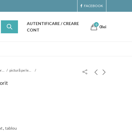
FACEBOOK
AUTENTIFICARE / CREARE
0
0
lei
CONT
Artă & Decoraţiuni
pictură pe lemn
orit
at
,
tablou