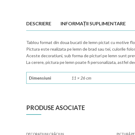
DESCRIERE
INFORMAȚII SUPLIMENTARE
Tablou format din doua bucati de lemn pictat cu motive flo
Pictura este realizata pe lemn de brad sau tei, culorile folos
Aceste decoratiuni, sub forma de picturi pe lemn sunt pre
La cerere, pictura pe lemn poate fi personalizata, astfel de
Dimensiuni
11 × 26 cm
PRODUSE ASOCIATE
DECORAŢIUNI CRĂCIUN
PICTURĂ P