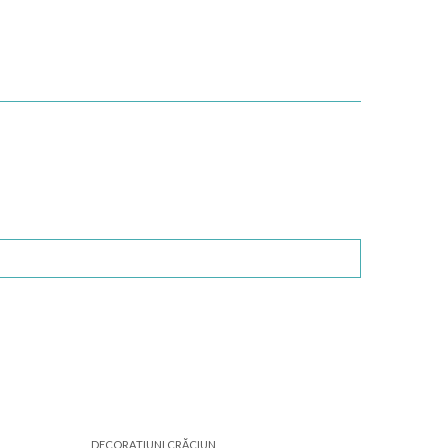
DECORAŢIUNI CRĂCIUN
DECORAŢI