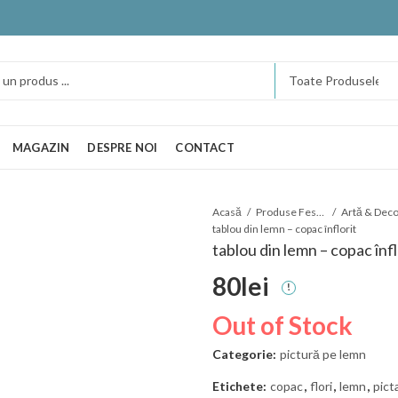
MAGAZIN
DESPRE NOI
CONTACT
Acasă
Produse Festart
tablou din lemn – copac înflorit
tablou din lemn – copac înfl
80
lei
Out of Stock
Categorie:
pictură pe lemn
Etichete:
copac
,
flori
,
lemn
,
pict